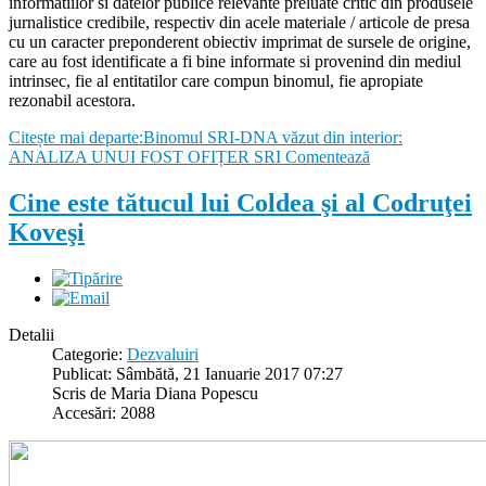
informatiilor si datelor publice relevante preluate critic din produsele
jurnalistice credibile, respectiv din acele materiale / articole de presa
cu un caracter preponderent obiectiv imprimat de sursele de origine,
care au fost identificate a fi bine informate si provenind din mediul
intrinsec, fie al entitatilor care compun binomul, fie apropiate
rezonabil acestora.
Citește mai departe:Binomul SRI-DNA văzut din interior:
ANALIZA UNUI FOST OFIȚER SRI
Comentează
Cine este tătucul lui Coldea şi al Codruţei
Koveşi
Detalii
Categorie:
Dezvaluiri
Publicat: Sâmbătă, 21 Ianuarie 2017 07:27
Scris de Maria Diana Popescu
Accesări: 2088