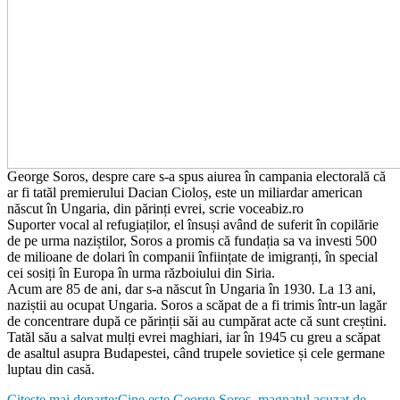
George Soros, despre care s-a spus aiurea în campania electorală că
ar fi tatăl premierului Dacian Cioloș, este un miliardar american
născut în Ungaria, din părinți evrei, scrie voceabiz.ro
Suporter vocal al refugiaților, el însuși având de suferit în copilărie
de pe urma naziștilor, Soros a promis că fundația sa va investi 500
de milioane de dolari în companii înființate de imigranți, în special
cei sosiți în Europa în urma războiului din Siria.
Acum are 85 de ani, dar s-a născut în Ungaria în 1930. La 13 ani,
naziștii au ocupat Ungaria. Soros a scăpat de a fi trimis într-un lagăr
de concentrare după ce părinții săi au cumpărat acte că sunt creștini.
Tatăl său a salvat mulți evrei maghiari, iar în 1945 cu greu a scăpat
de asaltul asupra Budapestei, când trupele sovietice și cele germane
luptau din casă.
Citește mai departe:Cine este George Soros, magnatul acuzat de