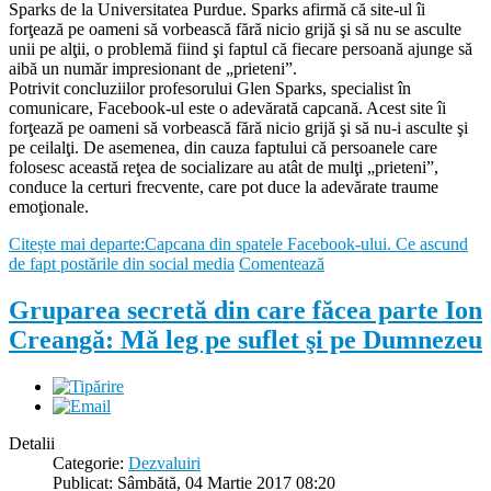
Sparks de la Universitatea Purdue. Sparks afirmă că site-ul îi
forţează pe oameni să vorbească fără nicio grijă şi să nu se asculte
unii pe alţii, o problemă fiind şi faptul că fiecare persoană ajunge să
aibă un număr impresionant de „prieteni”.
Potrivit concluziilor profesorului Glen Sparks, specialist în
comunicare, Facebook-ul este o adevărată capcană. Acest site îi
forţează pe oameni să vorbească fără nicio grijă şi să nu-i asculte şi
pe ceilalţi. De asemenea, din cauza faptului că persoanele care
folosesc această reţea de socializare au atât de mulţi „prieteni”,
conduce la certuri frecvente, care pot duce la adevărate traume
emoţionale.
Citește mai departe:Capcana din spatele Facebook-ului. Ce ascund
de fapt postările din social media
Comentează
Gruparea secretă din care făcea parte Ion
Creangă: Mă leg pe suflet şi pe Dumnezeu
Detalii
Categorie:
Dezvaluiri
Publicat: Sâmbătă, 04 Martie 2017 08:20