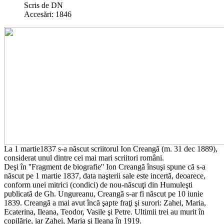
Scris de DN
Accesări: 1846
La 1 martie1837 s-a născut scriitorul Ion Creangă (m. 31 dec 1889),
considerat unul dintre cei mai mari scriitori români.
Deşi în ''Fragment de biografie'' Ion Creangă însuşi spune că s-a
născut pe 1 martie 1837, data naşterii sale este incertă, deoarece,
conform unei mitrici (condici) de nou-născuţi din Humuleşti
publicată de Gh. Ungureanu, Creangă s-ar fi născut pe 10 iunie
1839. Creangă a mai avut încă şapte fraţi şi surori: Zahei, Maria,
Ecaterina, Ileana, Teodor, Vasile şi Petre. Ultimii trei au murit în
copilărie, iar Zahei, Maria şi Ileana în 1919.