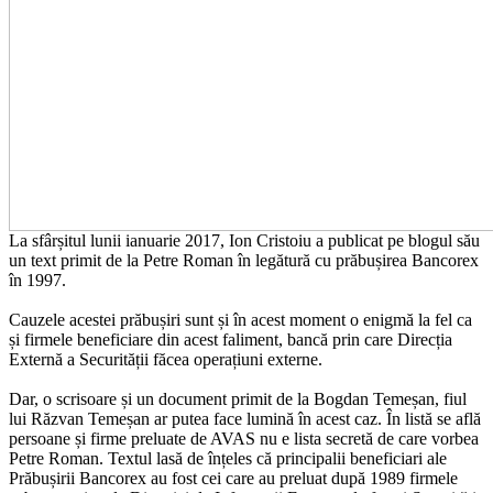
La sfârșitul lunii ianuarie 2017, Ion Cristoiu a publicat pe blogul său
un text primit de la Petre Roman în legătură cu prăbușirea Bancorex
în 1997.
Cauzele acestei prăbușiri sunt și în acest moment o enigmă la fel ca
și firmele beneficiare din acest faliment, bancă prin care Direcția
Externă a Securității făcea operațiuni externe.
Dar, o scrisoare și un document primit de la Bogdan Temeșan, fiul
lui Răzvan Temeșan ar putea face lumină în acest caz. În listă se află
persoane și firme preluate de AVAS nu e lista secretă de care vorbea
Petre Roman. Textul lasă de înțeles că principalii beneficiari ale
Prăbușirii Bancorex au fost cei care au preluat după 1989 firmele