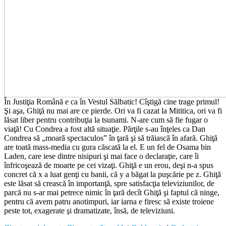
În Justiţia Română e ca în Vestul Sălbatic! Cîştigă cine trage primul!
Şi aşa, Ghiţă nu mai are ce pierde. Ori va fi cazat la Mititica, ori va fi
lăsat liber pentru contribuţia la tsunami. N-are cum să fie fugar o
viaţă! Cu Condrea a fost altă situaţie. Părţile s-au înţeles ca Dan
Condrea să „moară spectaculos” în ţară şi să trăiască în afară. Ghiţă
are toată mass-media cu gura căscată la el. E un fel de Osama bin
Laden, care iese dintre nisipuri şi mai face o declaraţie, care îi
înfricoşează de moarte pe cei vizaţi. Ghiţă e un erou, deşi n-a spus
concret că x a luat genţi cu banii, că y a băgat la puşcărie pe z. Ghiţă
este lăsat să crească în importanţă, spre satisfacţia televiziunilor, de
parcă nu s-ar mai petrece nimic în ţară decît Ghiţă şi faptul că ninge,
pentru că avem patru anotimpuri, iar iarna e firesc să existe troiene
peste tot, exagerate şi dramatizate, însă, de televiziuni.