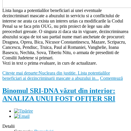
Lista lunga a potentialilor beneficiari ai unei eventuale
dezincriminari mascate a abuzului in serviciu si a conflictului de
interese ne arata ca exista un interes urias ca modificarile la Codul
Penal sa se faca prin OUG, nu prin proiect de lege sau alte
preoceduri greoaie. O singura zi daca sta in vigoare, dezincriminarea
abuzului scapa de tot sau partial nume mari anchetate de procurori:
Dragnea, Oprea, Bica, Nicusor Constantinescu, Mazare, Scripacru,
Cancescu, Pendiuc, Truica, Paul al Romaniei, Vanghelie, Ioana
Basescu, Nechita, Sova, Tiberiu Nitu, o armata de presedinti de
Consilii Judetene si primari.
Vezi in text o prima evaluare, in curs de actualizare.
Citește mai departe:Nucleara din justitie. Lista potentialilor
beneficiari ai dezincriminarii mascate a abuzului in...
Comentează
Binomul SRI-DNA văzut din interior:
ANALIZA UNUI FOST OFIȚER SRI
Detalii