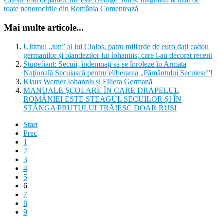
toate nenorocirile din România
Comentează
Mai multe articole...
Ultimul „tun” al lui Cioloș, patru miliarde de euro dați cadou
germanilor și olandezilor lui Iohannis, care l-au decorat recent
Stupefiant: Secuii, îndemnați să se înroleze în Armata
Naţională Secuiască pentru eliberarea „Pământului Secuiesc”!
Klaus Werner Iohannis și Filiera Germană
MANUALE ȘCOLARE ÎN CARE DRAPELUL
ROMÂNIEI ESTE STEAGUL SECUILOR ȘI ÎN
STÂNGA PRUTULUI TRĂIESC DOAR RUȘI
Start
Prec
1
2
3
4
5
6
7
8
9