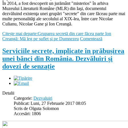
În 2014, a fost descoperit un jurământ "misterios" în arhiva
Muzeului Literaturii Române (MLR) din Iaşi, documentul
dezvăluind existenţa unei grupări "secrete" din care făceau parte mai
multe personalităţi ale secolului al XIX-lea, între care Nicolae
Culianu, Nicolae Gane şi Ion Creangă.
Citește mai departe:Gruparea secretă din care făcea parte Ion
Creangă: Mă leg pe suflet şi pe Dumnezeu
Comentează
Serviciile secrete, implicate în prăbușirea
unei bănci din România. Dezvăluiri și
dovezi de senzație
Detalii
Categorie:
Dezvaluiri
Publicat: Luni, 27 Februarie 2017 08:05
Scris de Olguta Solomon
Accesări: 1806