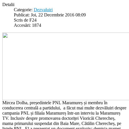
Detalii
Categorie:
Dezvaluiri
Publicat: Joi, 22 Decembrie 2016 08:09
Scris de F24
Accesări: 1874
Mircea Dolha, președintele PNL Maramureș și membru în
conducerea centrală a partidului, a făcut mai multe dezvăluiri despre
campania PNL și filiala Maramureș într-un interviu la Maramureș
TV. Inclusiv despre promovarea doctoriței Vioricăi Cherecheș,
mama primarului suspendat din Baia Mare, Cătălin Cherecheș, pe
listele PNL. El a prezentat un document exploziv: demisia mamei