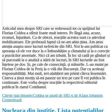
Articolul meu despre SRI care se redresează tot cu sprijinul lui
Florian Coldea a stîrnit foarte mult interes. Pe lîngă asta, acuze,
zvonuri, înjurături. Ca de obicei, reacțiile acestea sunt cu adevărat
mobilizatoare. Ele probează faptul că ne-am atins ținta. Am atras
atenția asupra unor lucruri nefericite din SRI. Noi le-am publicat cu
speranța că ele vor duce la o îmbunătățire a climatului și la o corecție
a practicilor anormale. Nici că am izbutit. În loc să cadă pe gînduri și
să purceadă la o analiză a stării de lucruri, în SRI lucrurile au fost
înțelese pe dos. Și, pe cale de consecință, și măsurile. L-au mutat pe
Florian Coldea de la Periș la o vilă din București. Dar cu aceleași
responsabilități. Mai mult, ieri-alaltăieri am primit cîteva însemnări.
Cineva a ținut morțiș să-mi paseze un text pe care îl voi publica în
continuare. Este vorba despre reacțiile la respectivul editorial
publicat în ziarul Cotidianul.
Citește mai departe:Coldea se agață de SRI și de Klaus Iohannis
Comentează
Nucleara din justitie. Lista potentialilor