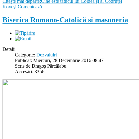
Citește mai departe:Cine este tătucul lui Coldea şi al Codruţei
Koveşi
Comentează
Biserica Romano-Catolică si masoneria
Detalii
Categorie:
Dezvaluiri
Publicat: Miercuri, 28 Decembrie 2016 08:47
Scris de Dragoş Pârcălabu
Accesări: 3356