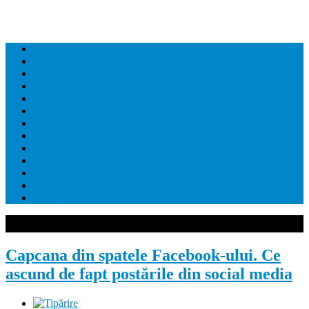
Home
Editorial
Dezvaluiri
Economie
Administratie
Juridic
Social
Politica
Sanatate
Sport
Cultura
Educatie
Contact
Capcana din spatele Facebook-ului. Ce
ascund de fapt postările din social media