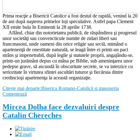
Prima reacţie a Bisericii Catolice a fost destul de rapidă, venind la 20
de ani după naşterea primelor loji speculative. Astfel papa Clement
XII emite bula In Eminenti la 28 aprilie 1738.
Aflând, chiar din notorietatea publică, de răspândirea şi progresul
unor societăţi sau convencticule numite de zidari liberi sau
francmasoni, unde oameni din orice religie sau sectă, mimând o
apartenenţă de onestitate naturală, se leagă între ei printr-un pact
strâns şi impenetrabil, după legile şi statutele proprii, angajându-se,
printr-un jurământ depus cu mâna pe Biblie, sub ameninţarea unor
pedepse grave, să ascundă în obscuritate secrete, se va interzice cu
seriozitate în virtutea sfintei ascultări tuturor şi fiecăruia dintre
credincioşi apartenenţa la această organizaţie.
Citește mai departe:Biserica Romano-Catolică si masoneria
Comentează
Mircea Dolha face dezvaluiri despre
Catalin Chereches