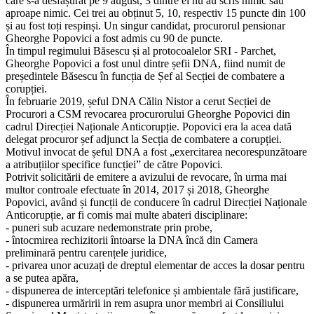
care s-a desfășurat pe 9 august, 3 dintre ei nu au scris nimic sau
aproape nimic. Cei trei au obținut 5, 10, respectiv 15 puncte din 100
și au fost toți respinși. Un singur candidat, procurorul pensionar
Gheorghe Popovici a fost admis cu 90 de puncte.
În timpul regimului Băsescu și al protocoalelor SRI - Parchet,
Gheorghe Popovici a fost unul dintre șefii DNA, fiind numit de
președintele Băsescu în funcția de Șef al Secției de combatere a
corupției.
În februarie 2019, șeful DNA Călin Nistor a cerut Secției de
Procurori a CSM revocarea procurorului Gheorghe Popovici din
cadrul Direcției Naționale Anticorupție. Popovici era la acea dată
delegat procuror șef adjunct la Secția de combatere a corupției.
Motivul invocat de șeful DNA a fost „exercitarea necorespunzătoare
a atribuțiilor specifice funcției” de către Popovici.
Potrivit solicitării de emitere a avizului de revocare, în urma mai
multor controale efectuate în 2014, 2017 și 2018, Gheorghe
Popovici, având și funcții de conducere în cadrul Direcției Naționale
Anticorupție, ar fi comis mai multe abateri disciplinare:
- puneri sub acuzare nedemonstrate prin probe,
- întocmirea rechizitorii întoarse la DNA încă din Camera
preliminară pentru carențele juridice,
- privarea unor acuzați de dreptul elementar de acces la dosar pentru
a se putea apăra,
- dispunerea de interceptări telefonice și ambientale fără justificare,
- dispunerea urmăririi in rem asupra unor membri ai Consiliului