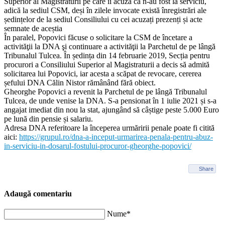
Superior al Magistraturii pe care îi acuza că n-au fost la serviciu,
adică la sediul CSM, deși în zilele invocate există înregistrări ale
ședințelor de la sediul Consiliului cu cei acuzați prezenți și acte
semnate de aceștia
În paralel, Popovici făcuse o solicitare la CSM de încetare a
activităţii la DNA şi continuare a activităţii la Parchetul de pe lângă
Tribunalul Tulcea. În ședința din 14 februarie 2019, Secția pentru
procurori a Consiliului Superior al Magistraturii a decis să admită
solicitarea lui Popovici, iar acesta a scăpat de revocare, cererea
șefului DNA Călin Nistor rămânând fără obiect.
Gheorghe Popovici a revenit la Parchetul de pe lângă Tribunalul
Tulcea, de unde venise la DNA. S-a pensionat în 1 iulie 2021 și s-a
angajat imediat din nou la stat, ajungând să câștige peste 5.000 Euro
pe lună din pensie și salariu.
Adresa DNA referitoare la începerea urmăririi penale poate fi citită
aici:
https://grupul.ro/dna-a-inceput-urmarirea-penala-pentru-abuz-
in-serviciu-in-dosarul-fostului-procuror-gheorghe-popovici/
Share
Adaugă comentariu
Nume*