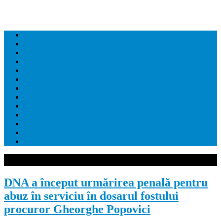
Home
Editorial
Dezvaluiri
Economie
Administratie
Juridic
Social
Politica
Sanatate
Sport
Cultura
Educatie
Contact
DNA a început urmărirea penală pentru
abuz în serviciu în dosarul fostului
procuror Gheorghe Popovici