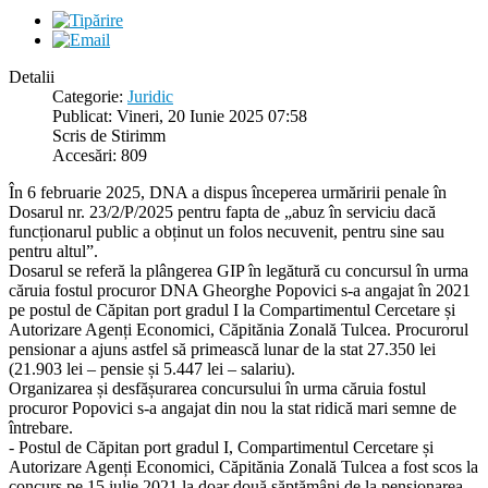
Detalii
Categorie:
Juridic
Publicat: Vineri, 20 Iunie 2025 07:58
Scris de Stirimm
Accesări: 809
În 6 februarie 2025, DNA a dispus începerea urmăririi penale în
Dosarul nr. 23/2/P/2025 pentru fapta de „abuz în serviciu dacă
funcționarul public a obținut un folos necuvenit, pentru sine sau
pentru altul”.
Dosarul se referă la plângerea GIP în legătură cu concursul în urma
căruia fostul procuror DNA Gheorghe Popovici s-a angajat în 2021
pe postul de Căpitan port gradul I la Compartimentul Cercetare și
Autorizare Agenți Economici, Căpitănia Zonală Tulcea. Procurorul
pensionar a ajuns astfel să primească lunar de la stat 27.350 lei
(21.903 lei – pensie și 5.447 lei – salariu).
Organizarea și desfășurarea concursului în urma căruia fostul
procuror Popovici s-a angajat din nou la stat ridică mari semne de
întrebare.
- Postul de Căpitan port gradul I, Compartimentul Cercetare și
Autorizare Agenți Economici, Căpitănia Zonală Tulcea a fost scos la
concurs pe 15 iulie 2021 la doar două săptămâni de la pensionarea