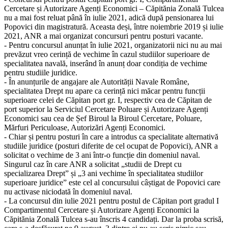
Cercetare și Autorizare Agenți Economici – Căpitănia Zonală Tulcea
nu a mai fost reluat până în iulie 2021, adică după pensionarea lui
Popovici din magistratură. Aceasta deși, între noiembrie 2019 și iulie
2021, ANR a mai organizat concursuri pentru posturi vacante.
- Pentru concursul anunțat în iulie 2021, organizatorii nici nu au mai
prevăzut vreo cerință de vechime în cazul studiilor superioare de
specialitatea navală, inserând în anunț doar condiția de vechime
pentru studiile juridice.
- În anunțurile de angajare ale Autorității Navale Române,
specialitatea Drept nu apare ca cerință nici măcar pentru funcții
superioare celei de Căpitan port gr. I, respectiv cea de Căpitan de
port superior la Serviciul Cercetare Poluare și Autorizare Agenți
Economici sau cea de Șef Biroul la Biroul Cercetare, Poluare,
Mărfuri Periculoase, Autorizări Agenți Economici.
- Chiar și pentru posturi în care a introdus ca specialitate alternativă
studiile juridice (posturi diferite de cel ocupat de Popovici), ANR a
solicitat o vechime de 3 ani într-o funcție din domeniul naval.
Singurul caz în care ANR a solicitat „studii de Drept cu
specializarea Drept” și „3 ani vechime în specialitatea studiilor
superioare juridice” este cel al concursului câștigat de Popovici care
nu activase niciodată în domeniul naval.
- La concursul din iulie 2021 pentru postul de Căpitan port gradul I
Compartimentul Cercetare și Autorizare Agenți Economici la
Căpitănia Zonală Tulcea s-au înscris 4 candidați. Dar la proba scrisă,