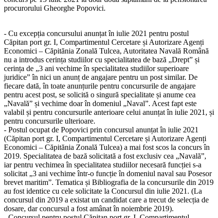
procurorului Gheorghe Popovici.
- Cu excepția concursului anunțat în iulie 2021 pentru postul
Căpitan port gr. I, Compartimentul Cercetare și Autorizare Agenți
Economici – Căpitănia Zonală Tulcea, Autoritatea Navală Română
nu a introdus cerința studiilor cu specialitatea de bază „Drept” și
cerința de „3 ani vechime în specialitatea studiilor superioare
juridice” în nici un anunț de angajare pentru un post similar. De
fiecare dată, în toate anunțurile pentru concursurile de angajare
pentru acest post, se solicită o singură specialitate și anume cea
„Navală” și vechime doar în domeniul „Naval”. Acest fapt este
valabil și pentru concursurile anterioare celui anunțat în iulie 2021, și
pentru concursurile ulterioare.
- Postul ocupat de Popovici prin concursul anunțat în iulie 2021
(Căpitan port gr. I, Compartimentul Cercetare și Autorizare Agenți
Economici – Căpitănia Zonală Tulcea) a mai fost scos la concurs în
2019. Specialitatea de bază solicitată a fost exclusiv cea „Navală”,
iar pentru vechimea în specialitatea studiilor necesară funcției s-a
solicitat „3 ani vechime într-o funcție în domeniul naval sau Posesor
brevet maritim”. Tematica și Bibliografia de la concursurile din 2019
au fost identice cu cele solicitate la Concursul din iulie 2021. (La
concursul din 2019 a existat un candidat care a trecut de selecția de
dosare, dar concursul a fost amânat în noiembrie 2019).
- Concursul pentru postul Căpitan port gr. I, Compartimentul