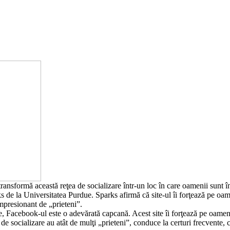
ransformă această reţea de socializare într-un loc în care oamenii sunt în
de la Universitatea Purdue. Sparks afirmă că site-ul îi forţează pe oameni
mpresionant de „prieteni”.
, Facebook-ul este o adevărată capcană. Acest site îi forţează pe oameni s
de socializare au atât de mulţi „prieteni”, conduce la certuri frecvente,