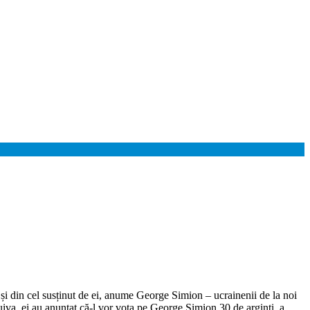
și din cel susținut de ei, anume George Simion – ucrainenii de la noi
 cuiva, ei au anunțat că-l vor vota pe George Simion.30 de arginți a