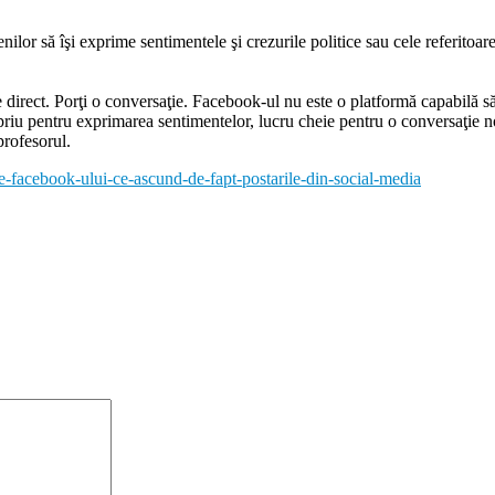
lor să îşi exprime sentimentele şi crezurile politice sau cele referitoare
ice direct. Porţi o conversaţie. Facebook-ul nu este o platformă capabilă
opriu pentru exprimarea sentimentelor, lucru cheie pentru o conversaţie
profesorul.
-facebook-ului-ce-ascund-de-fapt-postarile-din-social-media