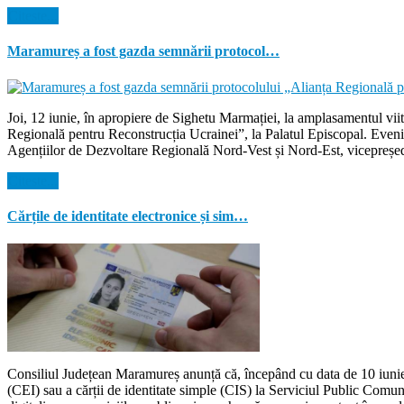
Citeste...
Maramureș a fost gazda semnării protocol…
Joi, 12 iunie, în apropiere de Sighetu Marmației, la amplasamentul vi
Regională pentru Reconstrucția Ucrainei”, la Palatul Episcopal. Evenim
Agențiilor de Dezvoltare Regională Nord-Vest și Nord-Est, vicepreșed
Citeste...
Cărțile de identitate electronice și sim…
Consiliul Județean Maramureș anunță că, începând cu data de 10 iunie 2
(CEI) sau a cărții de identitate simple (CIS) la Serviciul Public Comu