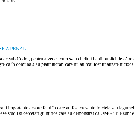
rnizarea a...
ița de sub Codru, pentru a vedea cum s-au cheltuit banii publici de către
ște că în comună s-au platit lucrări care nu au mai fost finalizate nici
ații importante despre felul în care au fost crescute fructele sau legumel
oase studii și cercetări științifice care au demonstrat că OMG-urile sunt