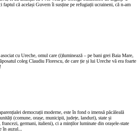
i faptul că același Guvern îi susține pe refugiații ucraineni, că n-am
 asociat cu Ureche, omul care (i)luminează – pe bani grei Baia Mare,
ăposatul coleg Claudiu Florescu, de care ție și lui Ureche vă era foarte
!
 aparențialei democrații moderne, este în fond o imensă păcăleală
unități (comune, orașe, municipii, județe, landuri), state și
ancezi, germani, italieni), ci a minților luminate din orașele-state
e în auzul...