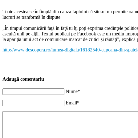
Toate acestea se întâmplă din cauza faptului că site-ul nu permite oameni
lucruri se tranformă în dispute.
„În timpul comunicării faţă în faţă tu îţi poţi exprima credinţele polit
ascultă unii pe alţii. Textul publicat pe Facebook este un mediu impr
la apariţia unui act de comunicare marcat de critici şi răutăţi”, explică 
http://www.descopera.ro/lumea-digitala/16182540-capcana-din-spatele
Adaugă comentariu
Nume*
Email*