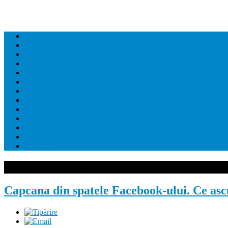
Home
Editorial
Dezvaluiri
Economie
Administratie
Juridic
Social
Politica
Sanatate
Sport
Cultura
Educatie
Contact
Capcana din spatele Facebook-ului. Ce ascu