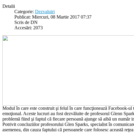
Detalii
Categorie:
Dezvaluiri
Publicat: Miercuri, 08 Martie 2017 07:37
Scris de DN
Accesări: 2073
Modul în care este construit şi felul în care funcţionează Facebook-ul t
emoţional. Aceste lucruri au fost dezvăluite de profesorul Glenn Sparks 
problemă fiind şi faptul că fiecare persoană ajunge să aibă un număr i
Potrivit concluziilor profesorului Glen Sparks, specialist în comunicare
asemenea, din cauza faptului că persoanele care folosesc această reţea 