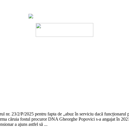
l nr. 23/2/P/2025 pentru fapta de „abuz în serviciu dacă funcționarul p
n urma căruia fostul procuror DNA Gheorghe Popovici s-a angajat în 2021
ionar a ajuns astfel să ...