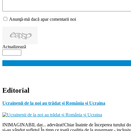
Anunţă-mă dacă apar comentarii noi
Actualizează
Trimite
Editorial
Ucrainenii de la noi au trădat și România și Ucraina
INIMAGINABIL dar... adevărat!Chiar înainte de începerea turului doi de
și-au vândut sufletul.În timp ce toată coaliția de la guvernare - inclu