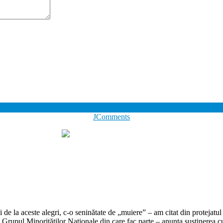
JComments
 la aceste alegri, c-o seninătate de „muiere” – am citat din protejatul 
siv Grupul Minorităților Naționale din care fac parte – anunța susținerea