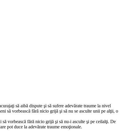
curajaţi să aibă dispute şi să sufere adevărate traume la nivel
 să vorbească fără nicio grijă şi să nu se asculte unii pe alţii, o
ă vorbească fără nicio grijă şi să nu-i asculte şi pe ceilalţi. De
 care pot duce la adevărate traume emoţionale.