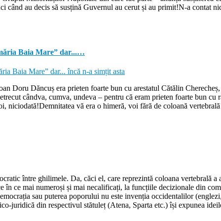
nci când au decis să susțină Guvernul au cerut și au primit!N-a contat nic
ăria Baia Mare” dar...…
Ioan Doru Dăncuș era prieten foarte bun cu arestatul Cătălin Cherecheș,
ar petrecut cândva, cumva, undeva – pentru că eram prieten foarte bun cu r
, niciodată!Demnitatea vă era o himeră, voi fără de coloană vertebrală
ratic între ghilimele. Da, căci el, care reprezintă coloana vertebrală a
ce în ce mai numeroși și mai necalificați, la funcțiile decizionale din com
rația sau puterea poporului nu este invenția occidentalilor (englezi, fr
ico-juridică din respectivul stătuleț (Atena, Sparta etc.) își expunea ideil