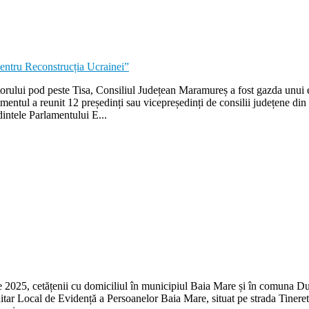
itorului pod peste Tisa, Consiliul Județean Maramureș a fost gazda unui 
entul a reunit 12 președinți sau vicepreședinți de consilii județene din
intele Parlamentului E...
025, cetățenii cu domiciliul în municipiul Baia Mare și în comuna Dumbr
nitar Local de Evidență a Persoanelor Baia Mare, situat pe strada Tineret