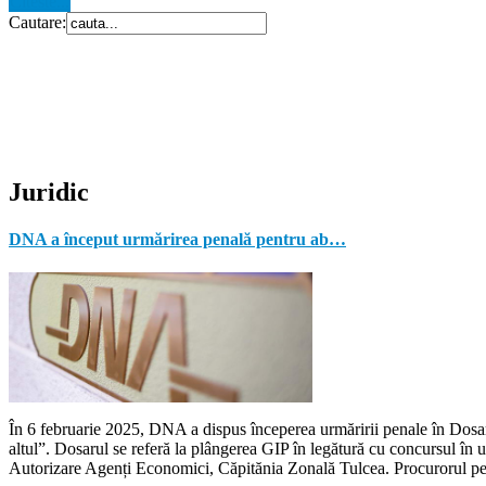
Citeste...
Cautare:
Juridic
DNA a început urmărirea penală pentru ab…
În 6 februarie 2025, DNA a dispus începerea urmăririi penale în Dosaru
altul”. Dosarul se referă la plângerea GIP în legătură cu concursul î
Autorizare Agenți Economici, Căpitănia Zonală Tulcea. Procurorul pens