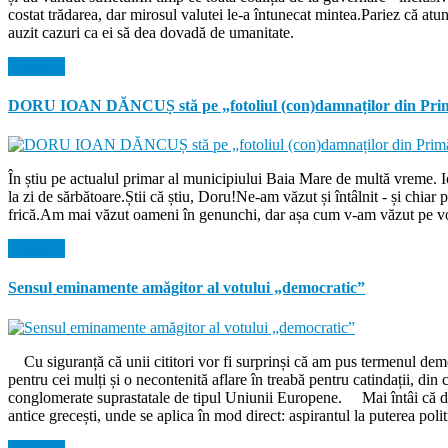
costat trădarea, dar mirosul valutei le-a întunecat mintea.Pariez că atu
auzit cazuri ca ei să dea dovadă de umanitate.
Citeste...
DORU IOAN DĂNCUȘ stă pe „fotoliul (con)damnaților din Prim
În știu pe actualul primar al municipiului Baia Mare de multă vreme. 
la zi de sărbătoare.Știi că știu, Doru!Ne-am văzut și întâlnit - și chi
frică.Am mai văzut oameni în genunchi, dar așa cum v-am văzut pe voi
Citeste...
Sensul eminamente amăgitor al votului „democratic”
Cu siguranță că unii cititori vor fi surprinși că am pus termenul democ
pentru cei mulți și o necontenită aflare în treabă pentru catindații, din 
conglomerate suprastatale de tipul Uniunii Europene. Mai întâi că democ
antice grecești, unde se aplica în mod direct: aspirantul la puterea polit