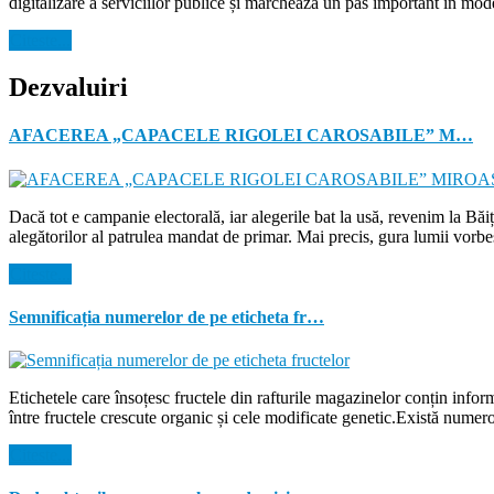
digitalizare a serviciilor publice și marchează un pas important în mode
Citeste...
Dezvaluiri
AFACEREA „CAPACELE RIGOLEI CAROSABILE” M…
Dacă tot e campanie electorală, iar alegerile bat la usă, revenim la Bă
alegătorilor al patrulea mandat de primar. Mai precis, gura lumii vorbe
Citeste...
Semnificația numerelor de pe eticheta fr…
Etichetele care însoțesc fructele din rafturile magazinelor conțin inform
între fructele crescute organic și cele modificate genetic.Există numer
Citeste...