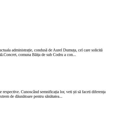
 actuala administrație, condusă de Aurel Dumuța, cel care solicită
odată.Concret, comuna Băița de sub Codru a con...
e respective. Cunoscând semnificația lor, veti ști să faceti diferența
 extrem de dăunătoare pentru sănătatea...