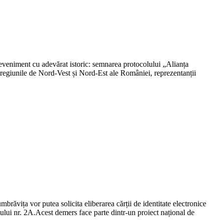
eveniment cu adevărat istoric: semnarea protocolului „Alianța
 regiunile de Nord-Vest și Nord-Est ale României, reprezentanții
ăvița vor putea solicita eliberarea cărții de identitate electronice
ului nr. 2A.Acest demers face parte dintr-un proiect național de