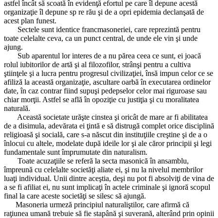
astfel încât să scoată în evidenţă efortul pe care îl depune acestă
organizaţie îl depune sp re rău şi de a opri epidemia declanşată de
acest plan funest.
Sectele sunt identice francmasoneriei, care reprezintă pentru
toate celelalte ceva, ca un punct central, de unde ele vin şi unde
ajung.
Sub aparentul lor interes de a nu părea ceea ce sunt, ei joacă
rolul iubitorilor de artă şi al filozofilor, strânşi pentru a cultiva
ştiinţele şi a lucra pentru progresul civilizaţiei, însă impun celor ce se
afiliză la această organizaţie, ascultare oarbă în executarea ordinelor
date, în caz contrar fiind supuşi pedepselor celor mai riguroase sau
chiar morţii. Astfel se află în opoziţie cu justiţia şi cu moralitatea
naturală.
Această societate urăşte cinstea şi oricât de mare ar fi abilitatea
de a disimula, adevărata ei ţintă e să distrugă complet orice disciplină
religioasă şi socială, care s-a născut din instituţiile creştine şi de a o
înlocui cu altele, modelate după ideile lor şi ale căror principii şi legi
fundamentale sunt împrumutate din naturalism.
Toate acuzaţiile se referă la secta masonică în ansamblu,
împreună cu celelalte societăţi aliate ei, şi nu la nivelul membrilor
luaţi individual. Unii dintre aceştia, deşi nu pot fi absolviţi de vina de
a se fi afiliat ei, nu sunt implicaţi în actele criminale şi ignoră scopul
final la care aceste societăţi se silesc să ajungă.
Masoneria urmeză principiul naturaliştilor, care afirmă că
raţiunea umană trebuie să fie stapână şi suverană, alterând prin opinii