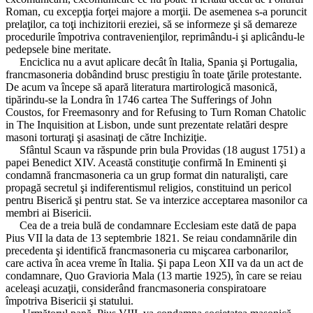
Roman, cu excepţia forţei majore a morţii. De asemenea s-a poruncit
prelaţilor, ca toţi inchizitorii ereziei, să se informeze şi să demareze
procedurile împotriva contravenienţilor, reprimându-i şi aplicându-le
pedepsele bine meritate.
Enciclica nu a avut aplicare decât în Italia, Spania şi Portugalia,
francmasoneria dobândind brusc prestigiu în toate ţările protestante.
De acum va începe să apară literatura martirologică masonică,
tipărindu-se la Londra în 1746 cartea The Sufferings of John
Coustos, for Freemasonry and for Refusing to Turn Roman Chatolic
in The Inquisition at Lisbon, unde sunt prezentate relatări despre
masoni torturaţi şi asasinaţi de către Inchiziţie.
Sfântul Scaun va răspunde prin bula Providas (18 august 1751) a
papei Benedict XIV. Această constituţie confirmă In Eminenti şi
condamnă francmasoneria ca un grup format din naturalişti, care
propagă secretul şi indiferentismul religios, constituind un pericol
pentru Biserică şi pentru stat. Se va interzice acceptarea masonilor ca
membri ai Bisericii.
Cea de a treia bulă de condamnare Ecclesiam este dată de papa
Pius VII la data de 13 septembrie 1821. Se reiau condamnările din
precedenta şi identifică francmasoneria cu mişcarea carbonarilor,
care activa în acea vreme în Italia. Şi papa Leon XII va da un act de
condamnare, Quo Gravioria Mala (13 martie 1925), în care se reiau
aceleaşi acuzaţii, considerând francmasoneria conspiratoare
împotriva Bisericii şi statului.