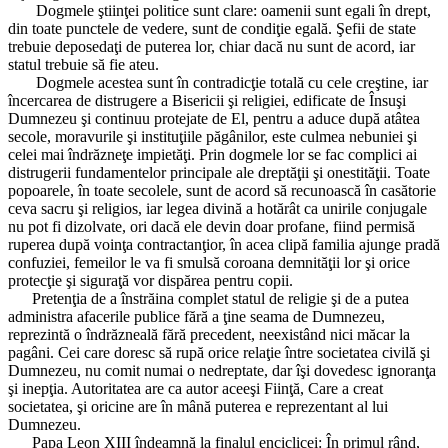
Dogmele ştiinţei politice sunt clare: oamenii sunt egali în drept,
din toate punctele de vedere, sunt de condiţie egală. Şefii de state
trebuie deposedaţi de puterea lor, chiar dacă nu sunt de acord, iar
statul trebuie să fie ateu.
Dogmele acestea sunt în contradicţie totală cu cele creştine, iar
încercarea de distrugere a Bisericii şi religiei, edificate de Însuşi
Dumnezeu şi continuu protejate de El, pentru a aduce după atâtea
secole, moravurile şi instituţiile păgânilor, este culmea nebuniei şi
celei mai îndrăzneţe impietăţi. Prin dogmele lor se fac complici ai
distrugerii fundamentelor principale ale dreptăţii şi onestităţii. Toate
popoarele, în toate secolele, sunt de acord să recunoască în casătorie
ceva sacru şi religios, iar legea divină a hotărât ca unirile conjugale
nu pot fi dizolvate, ori dacă ele devin doar profane, fiind permisă
ruperea după voinţa contractanţior, în acea clipă familia ajunge pradă
confuziei, femeilor le va fi smulsă coroana demnităţii lor şi orice
protecţie şi siguraţă vor dispărea pentru copii.
Pretenţia de a înstrăina complet statul de religie şi de a putea
administra afacerile publice fără a ţine seama de Dumnezeu,
reprezintă o îndrăzneală fără precedent, neexistând nici măcar la
pagâni. Cei care doresc să rupă orice relaţie între societatea civilă şi
Dumnezeu, nu comit numai o nedreptate, dar îşi dovedesc ignoranţa
şi inepţia. Autoritatea are ca autor aceeşi Fiinţă, Care a creat
societatea, şi oricine are în mână puterea e reprezentant al lui
Dumnezeu.
Papa Leon XIII îndeamnă la finalul enciclicei: În primul rând,