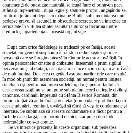
apartenenţă de onestitate naturală, se leagă între ei printr-un pact
strâns şi impenetrabil, după legile şi statutele proprii, angajându-se,
printr-un jurământ depus cu mâna pe Biblie, sub ameninţarea unor
pedepse grave, să ascundă în obscuritate secrete, se va interzice cu
seriozitate în virtutea sfintei ascultări tuturor şi fiecăruia dintre
credincioşi apartenenţa la această organizaţie.
După cum orice fărădelege se trădează pe ea însăşi, aceste
societăţi au generat suspiciuni în rândul credincioşilor şi orice
persoană care se înregimentează în rândurile acestor tovărăşii, în
opinia persoanelor cinstite şi chibzuite, înseamnă a primi sigiliul
perversiunii şi al răutăţii, căci dacă n-ar face niciun rău, nu ar urî atât
de mult lumina. De aceea cugetând asupra marilor rele care rezultă
în mod obişnuit din asemenea societăţi, nu numai pentru liniştea
statelor, ci şi pentru mântuirea sufletelor, dar şi pentru faptul că
aceste organizaţii nu se pot pune sub niciun acord cu legile civile şi
canonice, cardinalii împreună cu Sfânta Biserică Romană, din
propria iniţiativă au hotărât şi decretat (domnada et prohibenda) că
aceste adunări , reuniuni, tovărăşii să rămână veşnic condamnate şi
interzise. Se subliniază că această condamnare s-a făcut pentru a
închide calea largă, care pornind de aici, s-ar putea deschide
nedreptăţilor ce s-ar comite.
Se va interzice prezenţa în aceste organizaţii sub pedeapsa
excomunicării, excomunicare ce nu poate fi iertată decât de Pontiful