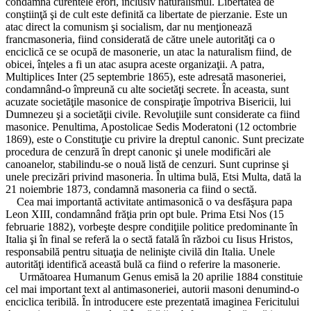
condamnă curentele erori, inclusiv naturalismul. Libertatea de
conştiinţă şi de cult este definită ca libertate de pierzanie. Este un
atac direct la comunism şi socialism, dar nu menţionează
francmasoneria, fiind considerată de către unele autorităţi ca o
enciclică ce se ocupă de masonerie, un atac la naturalism fiind, de
obicei, înţeles a fi un atac asupra aceste organizaţii. A patra,
Multiplices Inter (25 septembrie 1865), este adresată masoneriei,
condamnând-o împreună cu alte societăţi secrete. În aceasta, sunt
acuzate societăţile masonice de conspiraţie împotriva Bisericii, lui
Dumnezeu şi a societăţii civile. Revoluţiile sunt considerate ca fiind
masonice. Penultima, Apostolicae Sedis Moderatoni (12 octombrie
1869), este o Constituţie cu privire la dreptul canonic. Sunt precizate
procedura de cenzură în drept canonic şi unele modificări ale
canoanelor, stabilindu-se o nouă listă de cenzuri. Sunt cuprinse şi
unele precizări privind masoneria. În ultima bulă, Etsi Multa, dată la
21 noiembrie 1873, condamnă masoneria ca fiind o sectă.
Cea mai importantă activitate antimasonică o va desfăşura papa
Leon XIII, condamnând frăţia prin opt bule. Prima Etsi Nos (15
februarie 1882), vorbeşte despre condiţiile politice predominante în
Italia şi în final se referă la o sectă fatală în război cu Iisus Hristos,
responsabilă pentru situaţia de nelinişte civilă din Italia. Unele
autorităţi identifică această bulă ca fiind o referire la masonerie.
Următoarea Humanum Genus emisă la 20 aprilie 1884 constituie
cel mai important text al antimasoneriei, autorii masoni denumind-o
enciclica teribilă. În introducere este prezentată imaginea Fericitului