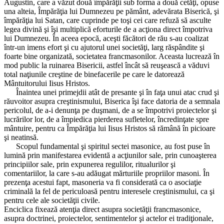
Augustin, care a văzut două împărăţii sub forma a două cetăţi, opuse
una alteia, Împărăţia lui Dumnezeu pe pământ, adevărata Biserică, şi
împărăţia lui Satan, care cuprinde pe toşi cei care refuză să asculte
legea divină şi îşi multiplică eforturile de a acţiona direct împotriva
lui Dumnezeu. În aceea epocă, aceşti făcători de rău s-au coalizat
într-un imens efort şi cu ajutorul unei societăţi, larg răspândite şi
foarte bine organizată, societatea francmasonilor. Aceasta lucrează în
mod public la ruinarea Bisericii, astfel încât să reuşească a văduvi
total naţiunile creştine de binefacerile pe care le datorează
Mântuitorului Iisus Hristos.
Înaintea unei primejdii atât de presante şi în faţa unui atac crud şi
răuvoitor asupra creştinismului, Biserica îşi face datoria de a semnala
pericolul, de a-i denunţa pe duşmani, de a se împotrivi proiectelor şi
lucrărilor lor, de a împiedica pierderea sufletelor, încredinţate spre
mântuire, pentru ca Împărăţia lui Iisus Hristos să rămână în picioare
şi neatinsă.
Scopul fundamental şi spiritul sectei masonice, au fost puse în
lumină prin manifestarea evidentă a acţiunilor sale, prin cunoaşterea
principiilor sale, prin expunerea regulilor, ritualurilor şi
comentariilor, la care s-au adăugat mărturiile propriilor masoni. În
prezenţa acestui fapt, masoneria va fi considerată ca o asociaţie
criminală la fel de periculoasă pentru interesele creştinismului, ca şi
pentru cele ale societăţii civile.
Enciclica fixează atenţia direct asupra societăţii francmasonice,
asupra doctrinei, proiectelor, sentimentelor şi actelor ei tradiţionale,