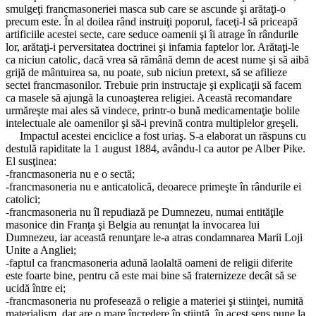
smulgeţi francmasoneriei masca sub care se ascunde şi arătaţi-o
precum este. În al doilea rând instruiţi poporul, faceţi-l să priceapă
artificiile acestei secte, care seduce oamenii şi îi atrage în rândurile
lor, arătaţi-i perversitatea doctrinei şi infamia faptelor lor. Arătaţi-le
ca niciun catolic, dacă vrea să rămână demn de acest nume şi să aibă
grijă de mântuirea sa, nu poate, sub niciun pretext, să se afilieze
sectei francmasonilor. Trebuie prin instructaje şi explicaţii să facem
ca masele să ajungă la cunoaşterea religiei. Această recomandare
urmăreşte mai ales să vindece, printr-o bună medicamentaţie bolile
intelectuale ale oamenilor şi să-i prevină contra multiplelor greşeli.
Impactul acestei enciclice a fost uriaş. S-a elaborat un răspuns cu
destulă rapiditate la 1 august 1884, avându-l ca autor pe Alber Pike.
El susţinea:
-francmasoneria nu e o sectă;
-francmasoneria nu e anticatolică, deoarece primeşte în rândurile ei
catolici;
-francmasoneria nu îl repudiază pe Dumnezeu, numai entităţile
masonice din Franţa şi Belgia au renunţat la invocarea lui
Dumnezeu, iar această renunţare le-a atras condamnarea Marii Loji
Unite a Angliei;
-faptul ca francmasoneria adună laolaltă oameni de religii diferite
este foarte bine, pentru că este mai bine să fraternizeze decât să se
ucidă între ei;
-francmasoneria nu profesează o religie a materiei şi stiinţei, numită
materialism, dar are o mare încredere în ştiinţă, în acest sens pune la