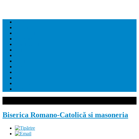
Home
Editorial
Dezvaluiri
Economie
Administratie
Juridic
Social
Politica
Sanatate
Sport
Cultura
Educatie
Contact
Biserica Romano-Catolică si masoneria