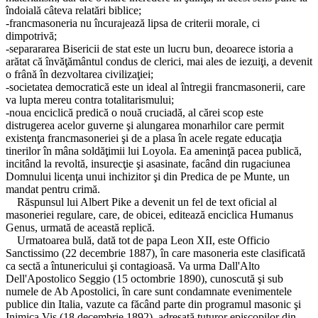
îndoială câteva relatări biblice;
-francmasoneria nu încurajează lipsa de criterii morale, ci
dimpotrivă;
-separararea Bisericii de stat este un lucru bun, deoarece istoria a
arătat că învăţământul condus de clerici, mai ales de iezuiţi, a devenit
o frână în dezvoltarea civilizaţiei;
-societatea democratică este un ideal al întregii francmasonerii, care
va lupta mereu contra totalitarismului;
-noua enciclică predică o nouă cruciadă, al cărei scop este
distrugerea acelor guverne şi alungarea monarhilor care permit
existenţa francmasoneriei şi de a plasa în acele regate educaţia
tinerilor în mâna soldăţimii lui Loyola. Ea ameninţă pacea publică,
incitând la revoltă, insurecţie şi asasinate, facând din rugaciunea
Domnului licenţa unui inchizitor şi din Predica de pe Munte, un
mandat pentru crimă.
Răspunsul lui Albert Pike a devenit un fel de text oficial al
masoneriei regulare, care, de obicei, editează enciclica Humanus
Genus, urmată de această replică.
Urmatoarea bulă, dată tot de papa Leon XII, este Officio
Sanctissimo (22 decembrie 1887), în care masoneria este clasificată
ca sectă a întunericului şi contagioasă. Va urma Dall'Alto
Dell'Apostolico Seggio (15 octombrie 1890), cunoscută şi sub
numele de Ab Apostolici, în care sunt condamnate evenimentele
publice din Italia, vazute ca făcând parte din programul masonic şi
Inimica Vis (18 decembrie 1892), adresată tuturor episcopilor din