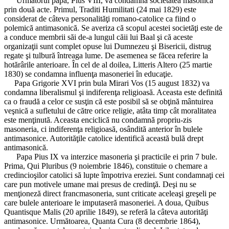
Următorul papă, Pius VIII, va condamna societatea masonică
prin două acte. Primul, Traditi Humilitati (24 mai 1829) este
considerat de câteva personalităţi romano-catolice ca fiind o
polemică antimasonică. Se averiza că scopul acestei societăţi este de
a conduce membrii săi de-a lungul căii lui Baal şi că aceste
organizaţii sunt complet opuse lui Dumnezeu şi Bisericii, distrug
regate şi tulbură întreaga lume. De asemenea se făcea referire la
hotărârile anterioare. În cel de al doilea, Litteris Altero (25 martie
1830) se condamna influenţa masoneriei în educaţie.
Papa Grigorie XVI prin bula Mirari Vos (15 august 1832) va
condamna liberalismul şi indiferenţa religioasă. Aceasta este definită
ca o fraudă a celor ce susţin că este posibil să se obţină mântuirea
veşnică a sufletului de către orice religie, atâta timp cât moralitatea
este menţinută. Aceasta enciclică nu condamnă propriu-zis
masoneria, ci indiferenţa religioasă, osândită anterior în bulele
antimasonice. Autorităţile catolice identifică această bulă drept
antimasonică.
Papa Pius IX va interzice masoneria şi practicile ei prin 7 bule.
Prima, Qui Pluribus (9 noiembrie 1846), constituie o chemare a
credincioşilor catolici să lupte împotriva ereziei. Sunt condamnaţi cei
care pun motivele umane mai presus de credinţă. Deşi nu se
menţioneză direct francmasoneria, sunt criticate aceleaşi greşeli pe
care bulele anterioare le imputaseră masoneriei. A doua, Quibus
Quantisque Malis (20 aprilie 1849), se referă la câteva autorităţi
antimasonice. Următoarea, Quanta Cura (8 decembrie 1864),