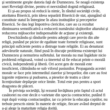
şi sentimente greşite datoria faţă de Dumnezeu. Se neagă existenţa
unei Revelaţii divine, pentru ei neexistând dogmă religioasă.
Ei şi-au propus să reducă la nimic, în rândul societăţii civile,
atoritatea Bisericii, prin ideea separării Bisericii de stat, ajungând să
constituie statul în întregime în afara instituţiilor şi preceptelor
Bisericii. Se dau legi împotriva clericilor, care au ca rezultat
diminuarea semnificativă a reducerii numărului slujitorilor altarului şi
reducerea mijloacelor indispensabile de acţiune şi existenţă.
Deschizându-şi rândurile pentru adepţii care provin din alte
religii, punând pe picior de egalitate toate formele religioase, sunt
principii suficiente pentru a distruge toate religiile. Ei au denaturat
adevărurile naturale, fiind pusă în discuţie problema existenţei lui
Dumnezeu şi nemurirea sufletului. Iar morala nu mai îngăduie nicio
problemă religioasă, voind ca tineretul să fie educat printr-o morală
civică, independentă şi liberă. Ori acest gen de morală este
insuficient, clătinându-se sub viforul pasiunilor. Propaganda acestei
morale se face prin intermediul ziarelor şi broşurilor, din care au fost
izgonite reţinerea şi pudoarea, a pieselor de teatru a căror
licenţiozitate depăşeşte orice limite. Totul este pus pentru a spori
dragostea de plăceri.
În privinţa societăţii, îşi rezumă învăţătura prin faptul că actul
casătoriei nu este decăt o varietate din specia contractelor, putând fi
rupt după voinţa contractanţilor, iar cu privire la educaţia copiilor, nu
trebuie prescris nimic în materie de religie, fiecare având dreptul de
a-şi alege la maturitate religia dorită.