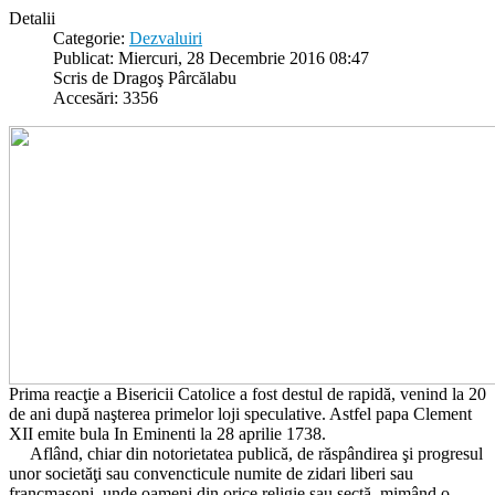
Detalii
Categorie:
Dezvaluiri
Publicat: Miercuri, 28 Decembrie 2016 08:47
Scris de Dragoş Pârcălabu
Accesări: 3356
Prima reacţie a Bisericii Catolice a fost destul de rapidă, venind la 20
de ani după naşterea primelor loji speculative. Astfel papa Clement
XII emite bula In Eminenti la 28 aprilie 1738.
Aflând, chiar din notorietatea publică, de răspândirea şi progresul
unor societăţi sau convencticule numite de zidari liberi sau
francmasoni, unde oameni din orice religie sau sectă, mimând o