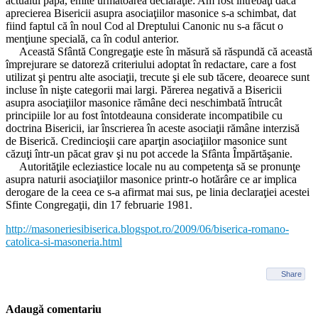
actualul papă, emite următoarea declaraţie: Am fost întrebaţi dacă
aprecierea Bisericii asupra asociaţiilor masonice s-a schimbat, dat
fiind faptul că în noul Cod al Dreptului Canonic nu s-a făcut o
menţiune specială, ca în codul anterior.
Această Sfântă Congregaţie este în măsură să răspundă că această
împrejurare se datoreză criteriului adoptat în redactare, care a fost
utilizat şi pentru alte asociaţii, trecute şi ele sub tăcere, deoarece sunt
incluse în nişte categorii mai largi. Părerea negativă a Bisericii
asupra asociaţiilor masonice rămâne deci neschimbată întrucât
principiile lor au fost întotdeauna considerate incompatibile cu
doctrina Bisericii, iar înscrierea în aceste asociaţii rămâne interzisă
de Biserică. Credincioşii care aparţin asociaţiilor masonice sunt
căzuţi într-un păcat grav şi nu pot accede la Sfânta Împărtăşanie.
Autorităţile ecleziastice locale nu au competenţa să se pronunţe
asupra naturii asociaţiilor masonice printr-o hotărâre ce ar implica
derogare de la ceea ce s-a afirmat mai sus, pe linia declaraţiei acestei
Sfinte Congregaţii, din 17 februarie 1981.
http://masoneriesibiserica.blogspot.ro/2009/06/biserica-romano-
catolica-si-masoneria.html
Share
Adaugă comentariu