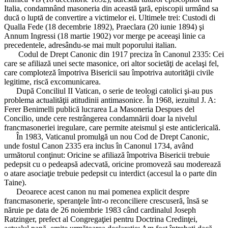
Italia, condamnând masoneria din această ţară, episcopii urmând sa
ducă o luptă de convertire a victimelor ei. Ultimele trei: Custodi di
Qualla Fede (18 decembrie 1892), Praeclara (20 iunie 1894) şi
Annum Ingressi (18 martie 1902) vor merge pe aceeaşi linie ca
precedentele, adresându-se mai mult poporului italian.
Codul de Drept Canonic din 1917 preciza în Canonul 2335: Cei
care se afiliază unei secte masonice, ori altor societăţi de acelaşi fel,
care comploteză împotriva Bisericii sau împotriva autorităţii civile
legitime, riscă excomunicarea.
După Conciliul II Vatican, o serie de teologi catolici şi-au pus
problema actualităţii atitudinii antimasonice. În 1968, iezuitul J. A:
Ferer Benimelli publică lucrarea La Masoneria Despues del
Concilio, unde cere restrângerea condamnării doar la nivelul
francmasoneriei iregulare, care permite ateismul şi este anticlericală.
În 1983, Vaticanul promulgă un nou Cod de Drept Canonic,
unde fostul Canon 2335 era inclus în Canonul 1734, având
următorul conţinut: Oricine se afiliază împotriva Bisericii trebuie
pedepsit cu o pedeapsă adecvată, oricine promoveză sau moderează
o atare asociaţie trebuie pedepsit cu interdict (accesul la o parte din
Taine).
Deoarece acest canon nu mai pomenea explicit despre
francmasonerie, speranţele într-o reconciliere crescuseră, însă se
năruie pe data de 26 noiembrie 1983 când cardinalul Joseph
Ratzinger, prefect al Congregaţiei pentru Doctrina Credinţei,