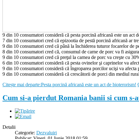
9 din 10 consumatori consideră că pesta porcină africană este un act d
7 din 10 consumatori cred că epizootia de pestă porcină africană ar t
9 din 10 consumatori cred că până la închiderea tuturor focarelor de p
8 din 10 consumatori cred că, consumul de carne de porc va fi asigur
9 din 10 consumatori cred că preţul la carnea de porc va creşte cu 30
6 din 10 consumatori consideră că pesta ovinelor şi caprinelor va afe
9 din 10 consumatori consideră că îngroparea porcilor ucişi va afecta 
9 din 10 consumatori consideră că crescătorii de porci din mediul rural 
Citește mai departe:Pesta porcină africană este un act de bioterorism!
Cum si-a pierdut Romania banii si cum s-au
Detalii
Categorie:
Dezvaluiri
Publicat: Vineri, 01 Iunie 2018 01:59