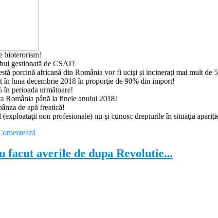
e bioterorism!
rebui gestionată de CSAT!
estă porcină africană din România vor fi ucişi şi incineraţi mai mult de 
at în luna decembrie 2018 în proporţie de 90% din import!
% în perioada următoare!
cta România până la finele anului 2018!
pânza de apă freatică!
(exploatații non profesionale) nu-și cunosc drepturile în situaţia apariţie
Comentează
 facut averile de dupa Revolutie...