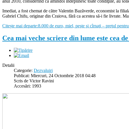
anul 2010, considerînd că amîndoi îndeplinesc toate condiţiile, au solici
Imediat, a fost chemat de către Valentin Bazăverde, economist la filial
Gabriel Chifu, originar din Craiova, fără ca acestea să-i fie livrate. M
Citește mai departe:8.000 de euro, miel, peşte şi cîrnaţi – preţul pen
Cea mai veche scriere din lume este cea de
Detalii
Categorie:
Dezvaluiri
Publicat: Miercuri, 24 Octombrie 2018 04:48
Scris de Victor Ravini
Accesări: 1993