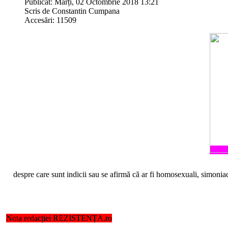
Publicat: Marți, 02 Octombrie 2018 13:21
Scris de Constantin Cumpana
Accesări: 11509
despre care sunt indicii sau se afirmă că ar fi homosexuali, simoniac
Nota redacției REZISTENȚA.ro