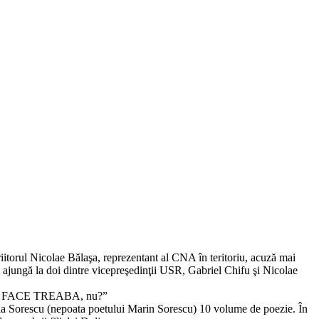
riitorul Nicolae Bălaşa, reprezentant al CNA în teritoriu, acuză mai
ă ajungă la doi dintre vicepreşedinţii USR, Gabriel Chifu şi Nicolae
A SE FACE TREABA, nu?”
Silvia Sorescu (nepoata poetului Marin Sorescu) 10 volume de poezie. În