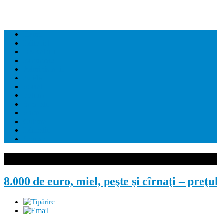
Home
Editorial
Dezvaluiri
Economie
Administratie
Juridic
Social
Politica
Sanatate
Sport
Cultura
Educatie
Contact
8.000 de euro, miel, peşte şi cîrnaţi – pr