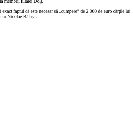
la membrii filialei Dolj.
i exact faptul că este necesar să „cumpere” de 2.000 de euro cărţile lui
chiar Nicolae Bălaşa: