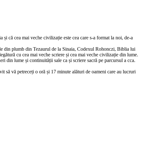
 și că cea mai veche civilizație este cea care s-a format la noi, de-a
țele din plumb din Tezaurul de la Sinaia, Codexul Rohonczi, Biblia lui
n legătură cu cea mai veche scriere și cea mai veche civilizație din lume.
ri din lume și continuității sale ca și scriere sacră pe parcursul a cca.
nvit să vă petreceți o oră și 17 minute alături de oameni care au lucruri