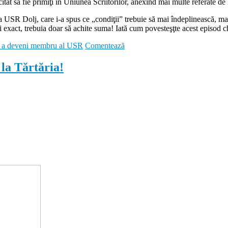
tat să fie primiţi în Uniunea Scriitorilor, anexînd mai multe referate de 
a USR Dolj, care i-a spus ce „condiţii” trebuie să mai îndeplinească, ma
ai exact, trebuia doar să achite suma! Iată cum povesteşţte acest episod 
tru a deveni membru al USR
Comentează
 la Tărtăria!