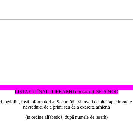
LISTA CU ÎNALȚI IERARHI din cadrul SF. SINOD
i, pedofili, foști informatori ai Securității, vinovați de alte fapte imora
nevrednici de a primi sau de a exercita arhieria
(în ordine alfabetică, după numele de ierarh)