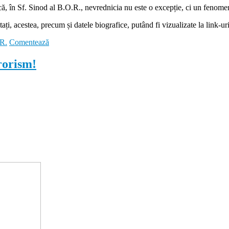
e că, în Sf. Sinod al B.O.R., nevrednicia nu este o excepție, ci un fenome
ați, acestea, precum și datele biografice, putând fi vizualizate la link-uri
.R.
Comentează
rorism!