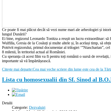
Ce poate fi mai plăcut decât să vezi nume mari ale arheologiei și istori
lungul Dunării?
Ei bine, regizorul Leonardo Tonitza a reușit un lucru extraordinar: să 
Wulfilla, Gresia de la Cosăuți și multe altele și, în același timp, să ob
Potrivit regizorului, primul documentar al trilogiei ‘”Niascharian”, cel p
8 milenii, în teritoriul actual al României.
Cu speranța că acest film va fi pentru toți românii o sursă de revelații,
importante să vă împărtășească.
Citește mai departe:Cea mai veche scriere din lume este cea de la Tărt
Lista cu homosexualii din Sf. Sinod al B.O.
Detalii
Categorie:
Dezvaluiri