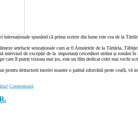
ei internaționale spunând că prima scriere din lume este cea de la Tărtăria
filmeze artefacte senzaționale cum ar fi Amuletele de la Tărtăria, Tăbli
țină interviuri de excepție de la importanți cercetători străini și români î
e care îl puteți viziona mai jos, este un film dedicat celei mai vechi scrie
 iar pentru detractorii istoriei noastre o palmă zdravănă peste ceafă, vă i
ăria!
Comentează
R.