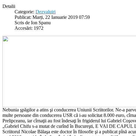
Detalii
Categorie:
Dezvaluiri
Publicat: Marți, 22 Ianuarie 2019 07:59
Scris de Ion Spanu
Accesări: 1972
Nebunia şpăgilor a atins şi conducerea Uniunii Scriitorilor. Ne-a parve
multe persoane din conducerea USR că i-au solicitat 8.000 euro, cîrnaţ
Prelipceanu, iar cîrnaţii au fost îndesaţi în frigiderul lui Gabriel Coşo
„Gabriel Chifu s-a mutat de curînd în Bucureşti, E VAI DE CAPUL
Scriitorul Nicolae Bălaşa este doctor în filosofie şi a publicat pînă a