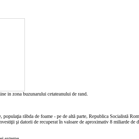
rmine in zona buzunarului cetateanului de rand.
e, populaţia răbda de foame - pe de altă parte, Republica Socialistă Rom
nvestiţii şi datorii de recuperat în valoare de aproximativ 8 miliarde de 
ei externe