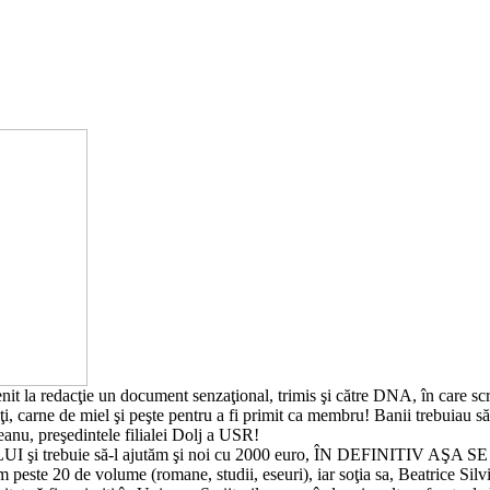
nit la redacţie un document senzaţional, trimis şi către DNA, în care sc
i, carne de miel şi peşte pentru a fi primit ca membru! Banii trebuiau s
veanu, preşedintele filialei Dolj a USR!
 LUI şi trebuie să-l ajutăm şi noi cu 2000 euro, ÎN DEFINITIV AŞ
cum peste 20 de volume (romane, studii, eseuri), iar soţia sa, Beatrice 