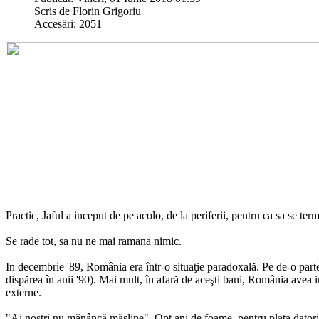
Scris de Florin Grigoriu
Accesări: 2051
Practic, Jaful a inceput de pe acolo, de la periferii, pentru ca sa se te
Se rade tot, sa nu ne mai ramana nimic.
In decembrie '89, România era într-o situaţie paradoxală. Pe de-o part
dispărea în anii '90). Mai mult, în afară de aceşti bani, România avea i
externe.
"Ai noştri nu mănâncă măsline". Opt ani de foame, pentru plata datori