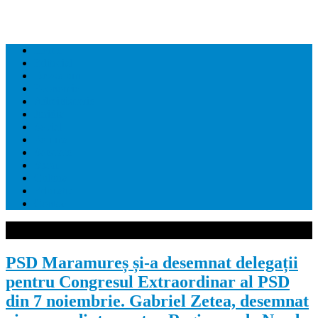
Home
Editorial
Dezvaluiri
Economie
Administratie
Juridic
Social
Politica
Sanatate
Sport
Cultura
Educatie
Contact
PSD Maramureș și-a desemnat delegații
pentru Congresul Extraordinar al PSD
din 7 noiembrie. Gabriel Zetea, desemnat