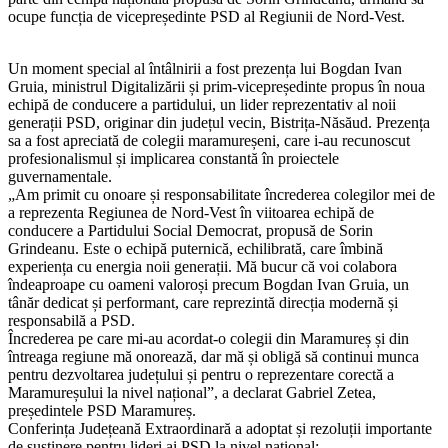
ocupe funcția de vicepreședinte PSD al Regiunii de Nord-Vest.
Un moment special al întâlnirii a fost prezența lui Bogdan Ivan
Gruia, ministrul Digitalizării și prim-vicepreședinte propus în noua
echipă de conducere a partidului, un lider reprezentativ al noii
generații PSD, originar din județul vecin, Bistrița-Năsăud. Prezența
sa a fost apreciată de colegii maramureșeni, care i-au recunoscut
profesionalismul și implicarea constantă în proiectele
guvernamentale.
„Am primit cu onoare și responsabilitate încrederea colegilor mei de
a reprezenta Regiunea de Nord-Vest în viitoarea echipă de
conducere a Partidului Social Democrat, propusă de Sorin
Grindeanu. Este o echipă puternică, echilibrată, care îmbină
experiența cu energia noii generații. Mă bucur că voi colabora
îndeaproape cu oameni valoroși precum Bogdan Ivan Gruia, un
tânăr dedicat și performant, care reprezintă direcția modernă și
responsabilă a PSD.
Încrederea pe care mi-au acordat-o colegii din Maramureș și din
întreaga regiune mă onorează, dar mă și obligă să continui munca
pentru dezvoltarea județului și pentru o reprezentare corectă a
Maramureșului la nivel național”, a declarat Gabriel Zetea,
președintele PSD Maramureș.
Conferința Județeană Extraordinară a adoptat și rezoluții importante
de susținere pentru lideri ai PSD la nivel național: