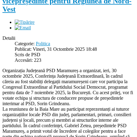
vicepreședinte pentru Regiunea de Nord-
Vest
Detalii
Categorie:
Politica
Publicat: Vineri, 31 Octombrie 2025 18:48
Scris de PSD
Accesări: 223
Organizația Județeană PSD Maramureș a organizat, ieri, 30
octombrie 2025, Conferința Județeană Extraordinară, în cadrul
căreia au fost stabiliți delegații maramureșeni care vor participa la
Congresul Extraordinar al Partidului Social Democrat, programat
pentru data de 7 noiembrie 2025, la București. Cu acest prilej, vor fi
votate echipa și structura de conducere propuse de președintele
interimar al PSD, Sorin Grindeanu.
La reuniunea de la Baia Mare au participat reprezentanți ai tuturor
organizațiilor locale PSD din județ, parlamentari, primari, consilieri
județeni și locali, precum și membri ai structurilor interne ale
partidului. În cadrul conferinței, Gabriel Zetea, președintele PSD
Maramureș, a primit votul de încredere al colegilor pentru a face
parte din echipa națională propusă de Sorin Grindeanu, urmând să