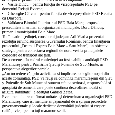
• Vasile Dîncu – pentru funcția de vicepreședinte PSD pe
domeniul Relații Externe;
• Gheorghe Cârciu – pentru funcția de vicepreședinte PSD Relația
cu Diaspora;
• Validarea Biroului Interimar al PSD Baia Mare, propus de
președintele interimar al organizației municipale, Doru Dăncuș,
primarul municipiului Baia Mare.
Tot în cadrul ședinței, consilierul județean Adi Vlad a prezentat
rezoluția privind susținerea Guvernului României pentru finanțarea
proiectului „Drumul Expres Baia Mare – Satu Mare”, un obiectiv
strategic pentru conectarea regiunii de nord-vest la principalele
coridoare de transport ale țării.
De asemenea, în cadrul conferinței au fost stabiliți candidații PSD
Maramureș pentru Primăriile Șieu și Poienile de Sub Munte, în
perspectiva alegerilor parțiale.
„Am încredere că, prin activitatea și implicarea colegilor noștri din
aceste comunități, PSD va reuși să convingă maramureșenii din Șieu
și Poienile de Sub Munte că suntem echipa serioasă, responsabilă și
apropiată de oameni, care poate continua dezvoltarea locală și
asigura stabilitate”, a adăugat Gabriel Zetea.
Evenimentul a reconfirmat unitatea și determinarea organizației PSD
Maramureș, care își menține angajamentul de a sprijini proiectele
guvernamentale și locale dedicate dezvoltării județului și creșterii
calității vieții pentru toți maramureșenii.