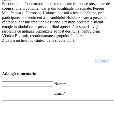
Spectacolul a fost extraordinar, cu momente frumoase prezentate de
copiii și tinerii comunei, dar și din localitațile învecinate: Peregu
Mic, Pecica și Dorobanț. Uniunea noastră a fost la înălțime, prin
participarea la eveniment a ansamblului Holubok, care a prezentat
cântece și dansuri tradiționale rutene. Prestația acestora a stârnit
emoție în rândul celor prezenți fiind apreciată la superlativ și
răsplătită cu aplauze. Aplauzele au fost desigur și pentru d-na
Viorica Bojcsuk, coordonatoarea grupului folcloric.
Ziua s-a încheiat cu cântec, dans și voie bună.
Share
Adaugă comentariu
Nume*
Email*