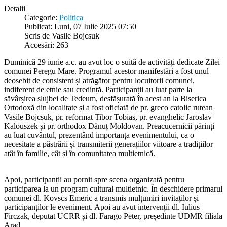
Detalii
Categorie:
Politica
Publicat: Luni, 07 Iulie 2025 07:50
Scris de Vasile Bojcsuk
Accesări: 263
Duminică 29 iunie a.c. au avut loc o suită de activități dedicate Zilei
comunei Peregu Mare. Programul acestor manifestări a fost unul
deosebit de consistent și atrăgător pentru locuitorii comunei,
indiferent de etnie sau credință. Participanții au luat parte la
săvârșirea slujbei de Tedeum, desfășurată în acest an la Biserica
Ortodoxă din localitate și a fost oficiată de pr. greco catolic rutean
Vasile Bojcsuk, pr. reformat Tibor Tobias, pr. evanghelic Jaroslav
Kalouszek și pr. orthodox Dănuț Moldovan. Preacucernicii părinți
au luat cuvântul, prezentând importanța evenimentului, ca o
necesitate a păstrării și transmiterii generațiilor viitoare a tradițiilor
atât în familie, cât și în comunitatea multietnică.
Apoi, participanții au pornit spre scena organizată pentru
participarea la un program cultural multietnic. În deschidere primarul
comunei dl. Kovscs Emeric a transmis mulțumiri invitaților și
participanților le eveniment. Apoi au avut intervenții dl. Iulius
Firczak, deputat UCRR și dl. Farago Peter, președinte UDMR filiala
Arad.