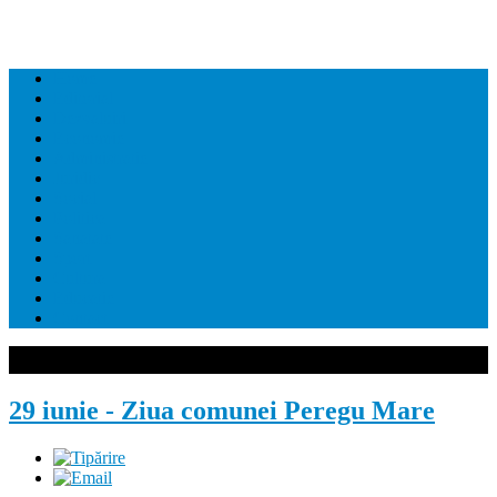
Home
Editorial
Dezvaluiri
Economie
Administratie
Juridic
Social
Politica
Sanatate
Sport
Cultura
Educatie
Contact
29 iunie - Ziua comunei Peregu Mare