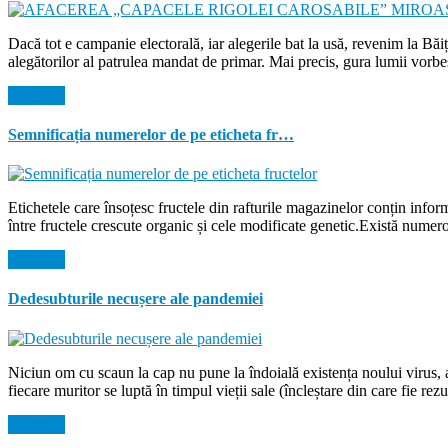
Dacă tot e campanie electorală, iar alegerile bat la usă, revenim la Bă
alegătorilor al patrulea mandat de primar. Mai precis, gura lumii vorbe
Citeste...
Semnificația numerelor de pe eticheta fr…
Etichetele care însoțesc fructele din rafturile magazinelor conțin inform
între fructele crescute organic și cele modificate genetic.Există numer
Citeste...
Dedesubturile necușere ale pandemiei
Niciun om cu scaun la cap nu pune la îndoială existența noului virus, a s
fiecare muritor se luptă în timpul vieții sale (încleștare din care fie r
Citeste...