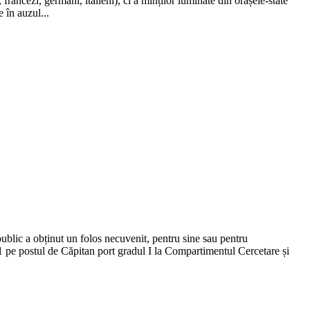
ancezi, germani, italieni), ci a minților luminate din orașele-state
e în auzul...
ublic a obținut un folos necuvenit, pentru sine sau pentru
 pe postul de Căpitan port gradul I la Compartimentul Cercetare și