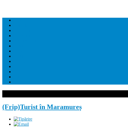
Home
Editorial
Dezvaluiri
Economie
Administratie
Juridic
Social
Politica
Sanatate
Sport
Cultura
Educatie
Contact
(Frip)Turist în Maramureș