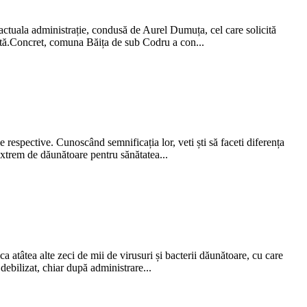
 actuala administrație, condusă de Aurel Dumuța, cel care solicită
odată.Concret, comuna Băița de sub Codru a con...
e respective. Cunoscând semnificația lor, veti ști să faceti diferența
 extrem de dăunătoare pentru sănătatea...
a atâtea alte zeci de mii de virusuri și bacterii dăunătoare, cu care
 debilizat, chiar după administrare...