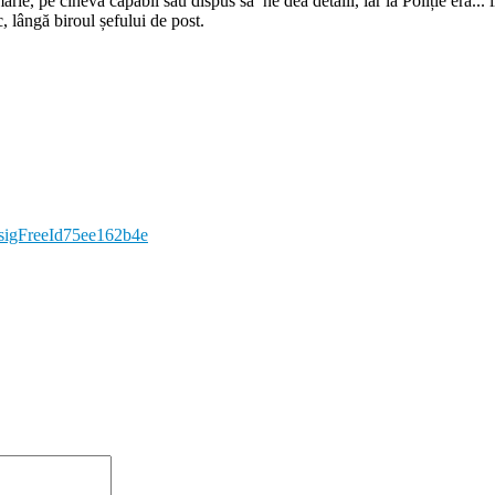
rie, pe cineva capabil sau dispus să ne dea detalii, iar la Poliție era... 
, lângă biroul șefului de post.
l#sigFreeId75ee162b4e