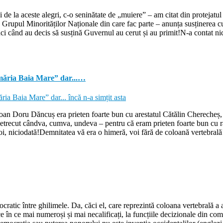
 la aceste alegri, c-o seninătate de „muiere” – am citat din protejatul 
siv Grupul Minorităților Naționale din care fac parte – anunța susținerea
nci când au decis să susțină Guvernul au cerut și au primit!N-a contat nic
ăria Baia Mare” dar...…
Ioan Doru Dăncuș era prieten foarte bun cu arestatul Cătălin Cherecheș,
ar petrecut cândva, cumva, undeva – pentru că eram prieten foarte bun cu r
, niciodată!Demnitatea vă era o himeră, voi fără de coloană vertebrală
ratic între ghilimele. Da, căci el, care reprezintă coloana vertebrală a
ce în ce mai numeroși și mai necalificați, la funcțiile decizionale din com