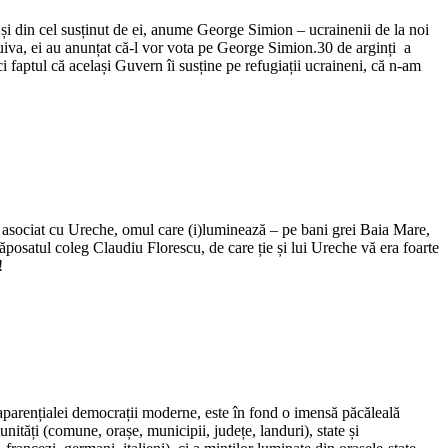
și din cel susținut de ei, anume George Simion – ucrainenii de la noi
 cuiva, ei au anunțat că-l vor vota pe George Simion.30 de arginți a
i faptul că același Guvern îi susține pe refugiații ucraineni, că n-am
 asociat cu Ureche, omul care (i)luminează – pe bani grei Baia Mare,
ăposatul coleg Claudiu Florescu, de care ție și lui Ureche vă era foarte
!
 aparențialei democrații moderne, este în fond o imensă păcăleală
unități (comune, orașe, municipii, județe, landuri), state și