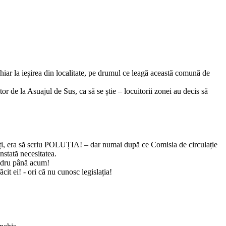
hiar la ieșirea din localitate, pe drumul ce leagă această comună de
itor de la Asuajul de Sus, ca să se știe – locuitorii zonei au decis să
uzați, era să scriu POLUȚIA! – dar numai după ce Comisia de circulație
nstată necesitatea.
Codru până acum!
it ei! - ori că nu cunosc legislația!