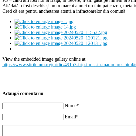
PS – când am fost noi la Băița, în trecere, n-am găsit pe nimeni la Primă
Altădată a fost deschis și am remarcat atunci un fain pat cazon, metalic
Cred că era pentru anchetarea atentă a infractoarelor din comună.
View the embedded image gallery online at:
https://www.stirilemm.ro/juridic/49153-frip-turist-in-maramures.htm
Adaugă comentariu
Nume*
Email*