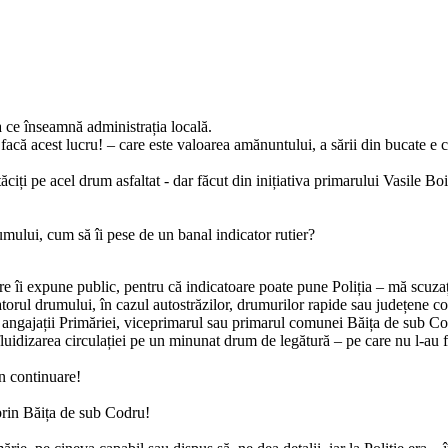
ce înseamnă administrația locală.
acă acest lucru! – care este valoarea amănuntului, a sării din bucate e c
tăciți pe acel drum asfaltat - dar făcut din inițiativa primarului Vasile Bo
umului, cum să îi pese de un banal indicator rutier?
tiere îi expune public, pentru că indicatoare poate pune Poliția – mă sc
orul drumului, în cazul autostrăzilor, drumurilor rapide sau județene co
ii, angajații Primăriei, viceprimarul sau primarul comunei Băița de sub 
luidizarea circulației pe un minunat drum de legătură – pe care nu l-au făc
n continuare!
, prin Băița de sub Codru!