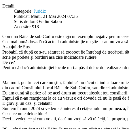
Detalii
Categorie:
Juridic
Publicat: Marți, 21 Mai 2024 07:35
Scris de Ion Ovidiu Sabou
Accesări: 918
Comuna Băița de sub Codru este deja un exemplu negativ pentru ceea 
Cea mai bună dovadă că actuala administrație nu știe – sau nu vrea să f
Asuajul de Sus.
Probabil că după ce s-au săturat să tooooot fie întrebați de trecătorii ră
scrie pe podețe și borduri așa zise indicatoare rutiere.
De ce?
Pentru că dacă administrației locale nu i-a păsat deloc de realizarea dr
Mai mult, pentru cei care nu știu, faptul că au făcut ei indicatoare ru
din cadrul Consiliului Local Băița de Sub Codru, sau direct administrat
Eu am curaj să pariez că pe acel drum au trecut absolut toți consilier
Faptul că n-au reacționat la ce au văzut e ori dovada că nu le pasă de f
E grav și un caz, și celălalt!
Suntem în anul 2024 și vedem că interesul cetățeanului nu primează, î
Ceea ce nu e deloc bine!
Deci... vedeți ce și cum votați, dacă nu vreți să vă rătăciți, la propriu