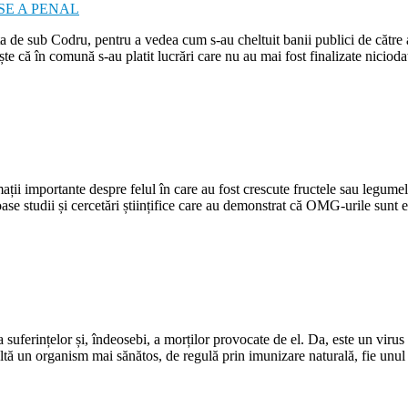
ița de sub Codru, pentru a vedea cum s-au cheltuit banii publici de către
ște că în comună s-au platit lucrări care nu au mai fost finalizate nici
ații importante despre felul în care au fost crescute fructele sau legumel
oase studii și cercetări științifice care au demonstrat că OMG-urile sunt
uferințelor și, îndeosebi, a morților provocate de el. Da, este un virus c
ezultă un organism mai sănătos, de regulă prin imunizare naturală, fie unul