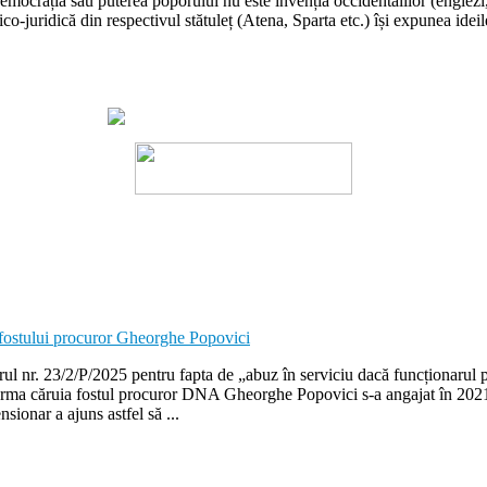
rația sau puterea poporului nu este invenția occidentalilor (englezi, fr
ico-juridică din respectivul stătuleț (Atena, Sparta etc.) își expunea ideil
l nr. 23/2/P/2025 pentru fapta de „abuz în serviciu dacă funcționarul p
n urma căruia fostul procuror DNA Gheorghe Popovici s-a angajat în 2021
ionar a ajuns astfel să ...