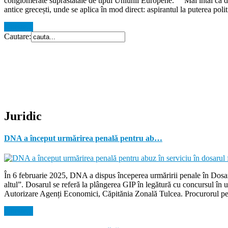
conglomerate suprastatale de tipul Uniunii Europene. Mai întâi că democ
antice grecești, unde se aplica în mod direct: aspirantul la puterea polit
Citeste...
Cautare:
Juridic
DNA a început urmărirea penală pentru ab…
În 6 februarie 2025, DNA a dispus începerea urmăririi penale în Dosaru
altul”. Dosarul se referă la plângerea GIP în legătură cu concursul î
Autorizare Agenți Economici, Căpitănia Zonală Tulcea. Procurorul pens
Citeste...