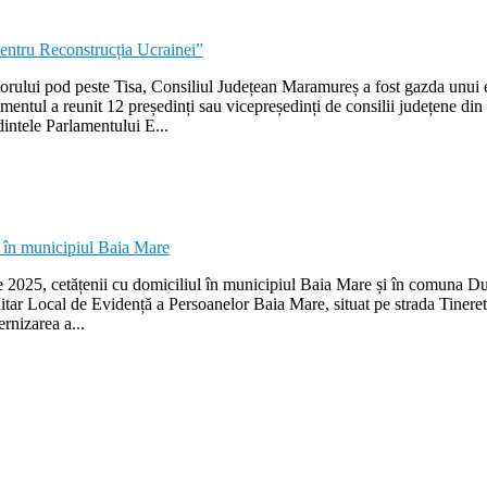
itorului pod peste Tisa, Consiliul Județean Maramureș a fost gazda unui 
entul a reunit 12 președinți sau vicepreședinți de consilii județene din
intele Parlamentului E...
025, cetățenii cu domiciliul în municipiul Baia Mare și în comuna Dumbr
nitar Local de Evidență a Persoanelor Baia Mare, situat pe strada Tineret
rnizarea a...