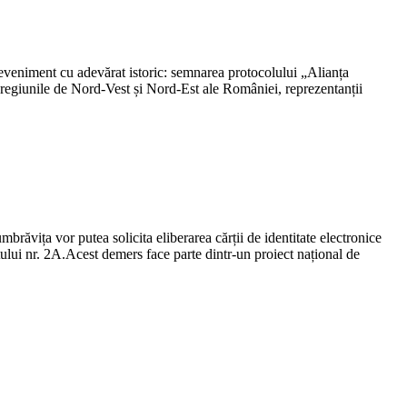
eveniment cu adevărat istoric: semnarea protocolului „Alianța
 regiunile de Nord-Vest și Nord-Est ale României, reprezentanții
ăvița vor putea solicita eliberarea cărții de identitate electronice
ului nr. 2A.Acest demers face parte dintr-un proiect național de