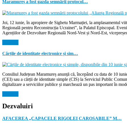
Maramureș a fost gazda semnării protocol…
Joi, 12 iunie, în apropiere de Sighetu Marmației, la amplasamentul vi
Regională pentru Reconstrucția Ucrainei”, la Palatul Episcopal. Evenim
Agențiilor de Dezvoltare Regională Nord-Vest și Nord-Est, vicepreșed
Citeste...
Cărțile de identitate electronice și sim…
Consiliul Județean Maramureș anunță că, începând cu data de 10 iunie 2
(CEI) sau a cărții de identitate simple (CIS) la Serviciul Public Comu
digitalizare a serviciilor publice și marchează un pas important în mode
Citeste...
Dezvaluiri
AFACEREA „CAPACELE RIGOLEI CAROSABILE” M…