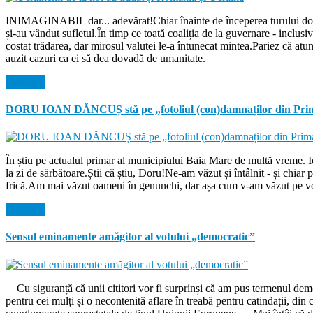
INIMAGINABIL dar... adevărat!Chiar înainte de începerea turului doi de
și-au vândut sufletul.În timp ce toată coaliția de la guvernare - inclu
costat trădarea, dar mirosul valutei le-a întunecat mintea.Pariez că atu
auzit cazuri ca ei să dea dovadă de umanitate.
Citeste...
DORU IOAN DĂNCUȘ stă pe „fotoliul (con)damnaților din Prim
În știu pe actualul primar al municipiului Baia Mare de multă vreme. 
la zi de sărbătoare.Știi că știu, Doru!Ne-am văzut și întâlnit - și chi
frică.Am mai văzut oameni în genunchi, dar așa cum v-am văzut pe voi
Citeste...
Sensul eminamente amăgitor al votului „democratic”
Cu siguranță că unii cititori vor fi surprinși că am pus termenul democ
pentru cei mulți și o necontenită aflare în treabă pentru catindații, din 