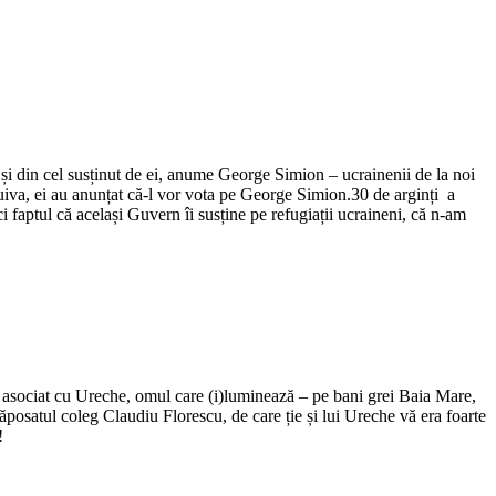
și din cel susținut de ei, anume George Simion – ucrainenii de la noi
 cuiva, ei au anunțat că-l vor vota pe George Simion.30 de arginți a
i faptul că același Guvern îi susține pe refugiații ucraineni, că n-am
 asociat cu Ureche, omul care (i)luminează – pe bani grei Baia Mare,
ăposatul coleg Claudiu Florescu, de care ție și lui Ureche vă era foarte
!