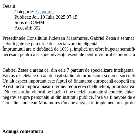
Detalii
Categorie:
Economie
Publicat: Joi, 10 Iulie 2025 07:15
Scris de CJMM
Accesări: 392
Președintele Consiliului Județean Maramureș, Gabriel Zetea a semnat c
celor legate de parcurile de specializare inteligentă.
Împrumutul are o dobândă de 10% și implică un efort bugetar semnificat
necesară pentru a susține investiții esențiale pentru viitorul economic a
Gabriel Zetea a arătat că, din cele 7 parcuri de specializare inteligen
Fărcașa. Celelalte nu au depășit stadiul de promisiuni și demersuri nefi
Un alt aspect important este faptul că finanțarea europeană acoperă mai
Acest lucru implică măsuri ferme: reducerea cheltuielilor, prioritizarea i
„Nu construim viitorul pe iluzii, ci pe decizii asumate și corecte, chi
negativ asupra personalului din instituții publice, însă va fi nevoie de 
Consiliul Județean Maramureș rămâne angajat în implementarea proiectelo
Adaugă comentariu