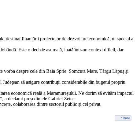
destinat finanțării proiectelor de dezvoltare economică, în special a
bândă. Este o decizie asumată, luată într-un context dificil, dar
. Este vorba despre cele din Baia Sprie, Șomcuta Mare, Târgu Lăpuș și
l Județean să asigure contribuții considerabile din bugetul propriu.
ezvoltarea economică reală a Maramureșului. Ne dorim să evităm impactul
a”, a declarat președintele Gabriel Zetea.
ete, colaborarea dintre sectorul public și cel privat.
Share