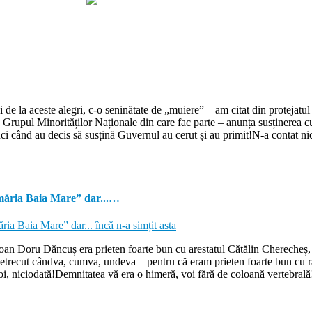
 la aceste alegri, c-o seninătate de „muiere” – am citat din protejatul 
siv Grupul Minorităților Naționale din care fac parte – anunța susținerea
nci când au decis să susțină Guvernul au cerut și au primit!N-a contat nic
ăria Baia Mare” dar...…
Ioan Doru Dăncuș era prieten foarte bun cu arestatul Cătălin Cherecheș,
ar petrecut cândva, cumva, undeva – pentru că eram prieten foarte bun cu r
, niciodată!Demnitatea vă era o himeră, voi fără de coloană vertebrală