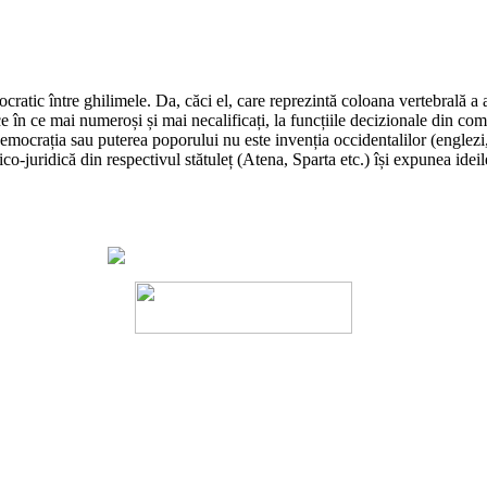
ratic între ghilimele. Da, căci el, care reprezintă coloana vertebrală a
ce în ce mai numeroși și mai necalificați, la funcțiile decizionale din com
rația sau puterea poporului nu este invenția occidentalilor (englezi, fr
ico-juridică din respectivul stătuleț (Atena, Sparta etc.) își expunea ideil