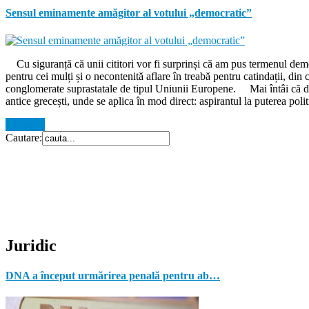
Sensul eminamente amăgitor al votului „democratic”
Cu siguranță că unii cititori vor fi surprinși că am pus termenul democ
pentru cei mulți și o necontenită aflare în treabă pentru catindații, din 
conglomerate suprastatale de tipul Uniunii Europene. Mai întâi că democ
antice grecești, unde se aplica în mod direct: aspirantul la puterea polit
Citeste...
Cautare:
Juridic
DNA a început urmărirea penală pentru ab…