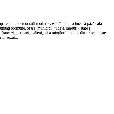
 aparențialei democrații moderne, este în fond o imensă păcăleală
unități (comune, orașe, municipii, județe, landuri), state și
ancezi, germani, italieni), ci a minților luminate din orașele-state
e în auzul...