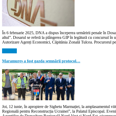
În 6 februarie 2025, DNA a dispus începerea urmăririi penale în Dosaru
altul”. Dosarul se referă la plângerea GIP în legătură cu concursul î
Autorizare Agenți Economici, Căpitănia Zonală Tulcea. Procurorul pens
Citeste...
Maramureș a fost gazda semnării protocol…
Joi, 12 iunie, în apropiere de Sighetu Marmației, la amplasamentul vi
Regională pentru Reconstrucția Ucrainei”, la Palatul Episcopal. Evenim
Agențiilor de Dezvoltare Regională Nord-Vest și Nord-Est, vicepreșed