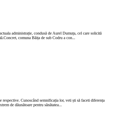
 actuala administrație, condusă de Aurel Dumuța, cel care solicită
odată.Concret, comuna Băița de sub Codru a con...
e respective. Cunoscând semnificația lor, veti ști să faceti diferența
 extrem de dăunătoare pentru sănătatea...