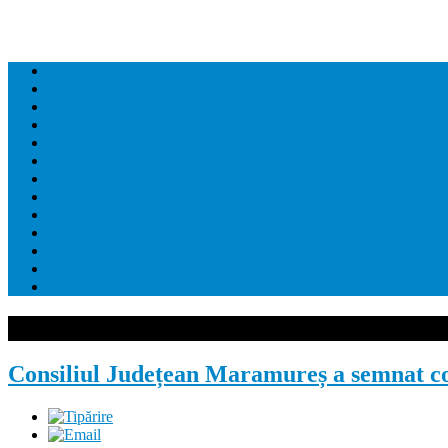
Home
Editorial
Dezvaluiri
Economie
Administratie
Juridic
Social
Politica
Sanatate
Sport
Cultura
Educatie
Contact
Consiliul Județean Maramureș a semnat co