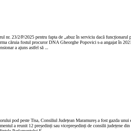
l nr. 23/2/P/2025 pentru fapta de „abuz în serviciu dacă funcționarul p
n urma căruia fostul procuror DNA Gheorghe Popovici s-a angajat în 2021
ionar a ajuns astfel să ...
itorului pod peste Tisa, Consiliul Județean Maramureș a fost gazda unui 
entul a reunit 12 președinți sau vicepreședinți de consilii județene din
intele Parlamentului E...