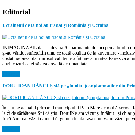
Editorial
Ucrainenii de la noi au trădat și România și Ucraina
INIMAGINABIL dar... adevărat!Chiar înainte de începerea turului doi de
și-au vândut sufletul.În timp ce toată coaliția de la guvernare - inclu
costat trădarea, dar mirosul valutei le-a întunecat mintea.Pariez că atu
auzit cazuri ca ei să dea dovadă de umanitate.
Citeste...
DORU IOAN DĂNCUȘ stă pe „fotoliul (con)damnaților din Prim
În știu pe actualul primar al municipiului Baia Mare de multă vreme. 
la zi de sărbătoare.Știi că știu, Doru!Ne-am văzut și întâlnit - și chi
frică.Am mai văzut oameni în genunchi, dar așa cum v-am văzut pe voi
Citeste...