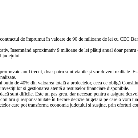
ontractul de împrumut în valoare de 90 de milioane de lei cu CEC Bank, 
iv, însemnând aproximativ 9 milioane de lei plătiți anual doar pentru do
l județului.
tă promovate anul trecut, doar patru sunt viabile și vor deveni realitate
nalizate.
 puțin de 40% din valoarea totală a proiectelor, ceea ce obligă Consiliu
nvestițiilor și gestionarea atentă a resurselor financiare disponibile.
ar dacă sunt dificile. Este un pas greu, dar necesar, pentru a asigura d
echilibru și responsabilitate în fiecare decizie bugetară pe care o vom lu
r care pot transforma economia județului și susține, prin eforturi concr