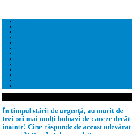
Home
Editorial
Dezvaluiri
Economie
Administratie
Juridic
Social
Politica
Sanatate
Sport
Cultura
Educatie
Contact
În timpul stării de urgență, au murit de
trei ori mai mulți bolnavi de cancer decât
înainte! Cine răspunde de aceast adevărat