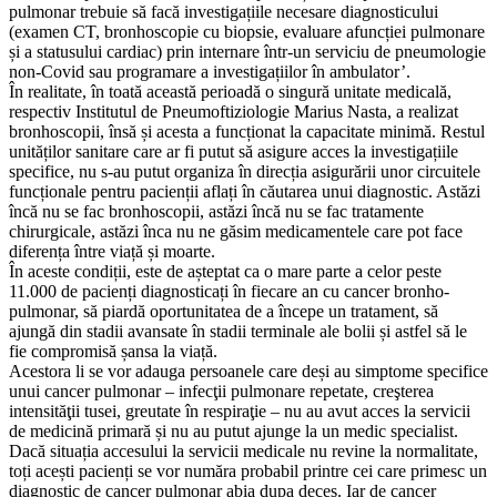
pulmonar trebuie să facă investigațiile necesare diagnosticului
(examen CT, bronhoscopie cu biopsie, evaluare afuncției pulmonare
și a statusului cardiac) prin internare într-un serviciu de pneumologie
non-Covid sau programare a investigațiilor în ambulator’.
În realitate, în toată această perioadă o singură unitate medicală,
respectiv Institutul de Pneumoftiziologie Marius Nasta, a realizat
bronhoscopii, însă și acesta a funcționat la capacitate minimă. Restul
unităților sanitare care ar fi putut să asigure acces la investigațiile
specifice, nu s-au putut organiza în direcția asigurării unor circuitele
funcționale pentru pacienții aflați în căutarea unui diagnostic. Astăzi
încă nu se fac bronhoscopii, astăzi încă nu se fac tratamente
chirurgicale, astăzi înca nu ne găsim medicamentele care pot face
diferența între viață și moarte.
În aceste condiții, este de așteptat ca o mare parte a celor peste
11.000 de pacienți diagnosticați în fiecare an cu cancer bronho-
pulmonar, să piardă oportunitatea de a începe un tratament, să
ajungă din stadii avansate în stadii terminale ale bolii și astfel să le
fie compromisă șansa la viață.
Acestora li se vor adauga persoanele care deși au simptome specifice
unui cancer pulmonar – infecţii pulmonare repetate, creşterea
intensităţii tusei, greutate în respiraţie – nu au avut acces la servicii
de medicină primară și nu au putut ajunge la un medic specialist.
Dacă situația accesului la servicii medicale nu revine la normalitate,
toți acești pacienți se vor număra probabil printre cei care primesc un
diagnostic de cancer pulmonar abia dupa deces. Iar de cancer