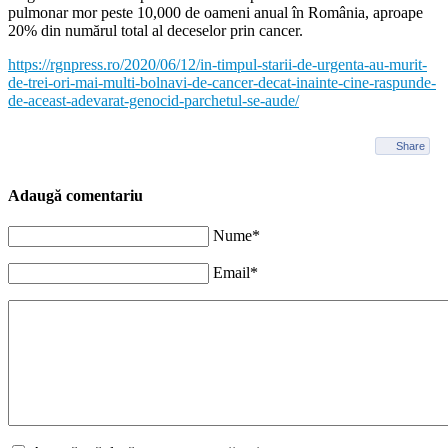
pulmonar mor peste 10,000 de oameni anual în România, aproape
20% din numărul total al deceselor prin cancer.
https://rgnpress.ro/2020/06/12/in-timpul-starii-de-urgenta-au-murit-
de-trei-ori-mai-multi-bolnavi-de-cancer-decat-inainte-cine-raspunde-
de-aceast-adevarat-genocid-parchetul-se-aude/
Share
Adaugă comentariu
Nume*
Email*