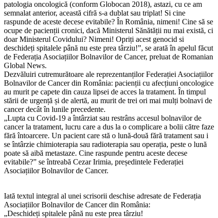
patologia oncologică (conform Globocan 2018), astazi, cu ce am
semnalat anterior, această cifră s-a dublat sau triplat! Si cine
raspunde de aceste decese evitabile? În România, nimeni! Cine să se
ocupe de pacienții cronici, dacă Ministerul Sănătății nu mai există, ci
doar Ministerul Covidului? Nimeni! Opriți acest genocid si
deschideți spitalele până nu este prea târziu!”, se arată în apelul făcut
de Federația Asociațiilor Bolnavilor de Cancer, preluat de Romanian
Global News.
Dezvăluiri cutremurătoare ale reprezentanților Federației Asociațiilor
Bolnavilor de Cancer din România: pacienții cu afecțiuni oncologice
au murit pe capete din cauza lipsei de acces la tratament. În timpul
stării de urgență și de alertă, au murit de trei ori mai mulți bolnavi de
cancer decât în lunile precedente.
„Lupta cu Covid-19 a întârziat sau restrâns accesul bolnavilor de
cancer la tratament, lucru care a dus la o complicare a bolii către faze
fără întoarcere. Un pacient care stă o lună-două fără tratament sau i
se întârzie chimioterapia sau radioterapia sau operația, peste o lună
poate să aibă metastaze. Cine raspunde pentru aceste decese
evitabile?” se întreabă Cezar Irimia, președintele Federației
Asociațiilor Bolnavilor de Cancer.
Iată textul integral al unei scrisorii deschise adresate de Federația
Asociațiilor Bolnavilor de Cancer din România:
„Deschideți spitalele până nu este prea târziu!