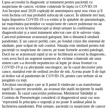
Lipsa accesului la diagnostic și tratament pentru pacienții cu
suspiciune de cancer, victime colaterale în lupta cu COVID-19
Am început anul 2020 copleșiți de amenințarea unui nou virus și îl
vom încheia cel mai probabil sufocați de cancer. În ultimele trei luni,
lupta împotriva COVID-19 s-a extins și în spitalele de pneumologie,
iar majoritatea pacienților cu suspiciune de cancer pulmonar nu au
mai avut acces la bronhoscopii și drept urmare la confirmarea
diagnosticului și a unui tratament adecvat care să le salveze viața.
Cancerul pulmonar avansează galopant, într-o dinamică similară
pandemiei. E un cancer perfid, care, pe fondul crizei din sistemul de
sănătate, pare scăpat de sub control. Situația este similară pentru toti
pacienții cu suspiciune de cancer, pe toate formele acestei patologii.
Dacă nu se acționează rapid și nu se facilitează accesul la diagnostic,
vom avea încă un segment numeros de victime colaterale ale unui
sistem care s-a dovedit neputincios să lupte pe doua fronturi cu
COVID-19 și cu afecțiunile oncologice, iar în cazul deceselor prin
cance, numărul este de ordinul zecilor de mii. Acesta poate fi de fapt
al doilea val al pandemiei de COVID-19, pentru care trebuie să ne
pregătim cu toții.
Afecțiuni oncologice care ar fi putut fi vindecate s-au transformat
rapid în cancere incurabile, au avansat din stadii incipiente în stadii
terminale. În cazul cancerului pulmonar, Ministerul Sănătății și
Comisia de Pneumologie consideră că diagnosticul unui caz nou
‘reprezintă în principiu o urgență și nu poate fi amânat până la
încheierea pandemiei. Prin urmare, pacienții cu suspiciune de cancer