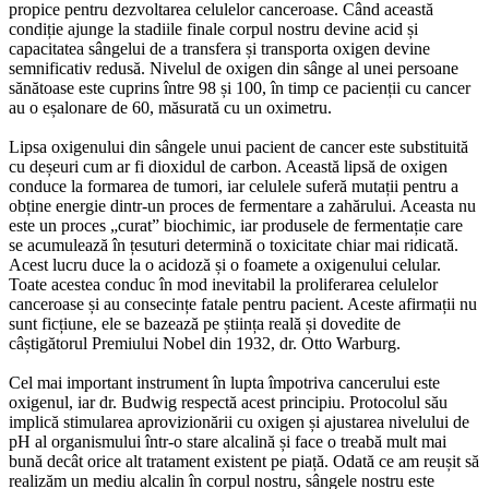
propice pentru dezvoltarea celulelor canceroase. Când această
condiție ajunge la stadiile finale corpul nostru devine acid și
capacitatea sângelui de a transfera și transporta oxigen devine
semnificativ redusă. Nivelul de oxigen din sânge al unei persoane
sănătoase este cuprins între 98 și 100, în timp ce pacienții cu cancer
au o eșalonare de 60, măsurată cu un oximetru.
Lipsa oxigenului din sângele unui pacient de cancer este substituită
cu deșeuri cum ar fi dioxidul de carbon. Această lipsă de oxigen
conduce la formarea de tumori, iar celulele suferă mutații pentru a
obține energie dintr-un proces de fermentare a zahărului. Aceasta nu
este un proces „curat” biochimic, iar produsele de fermentație care
se acumulează în țesuturi determină o toxicitate chiar mai ridicată.
Acest lucru duce la o acidoză și o foamete a oxigenului celular.
Toate acestea conduc în mod inevitabil la proliferarea celulelor
canceroase și au consecințe fatale pentru pacient. Aceste afirmații nu
sunt ficțiune, ele se bazează pe știința reală și dovedite de
câștigătorul Premiului Nobel din 1932, dr. Otto Warburg.
Cel mai important instrument în lupta împotriva cancerului este
oxigenul, iar dr. Budwig respectă acest principiu. Protocolul său
implică stimularea aprovizionării cu oxigen și ajustarea nivelului de
pH al organismului într-o stare alcalină și face o treabă mult mai
bună decât orice alt tratament existent pe piață. Odată ce am reușit să
realizăm un mediu alcalin în corpul nostru, sângele nostru este