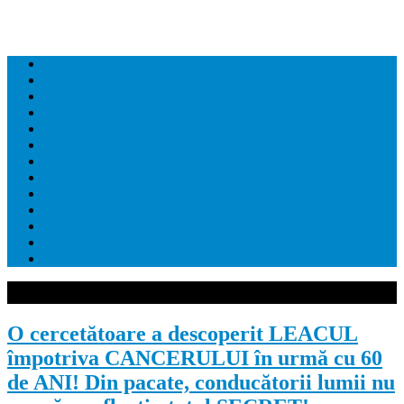
Home
Editorial
Dezvaluiri
Economie
Administratie
Juridic
Social
Politica
Sanatate
Sport
Cultura
Educatie
Contact
O cercetătoare a descoperit LEACUL
împotriva CANCERULUI în urmă cu 60
de ANI! Din pacate, conducătorii lumii nu