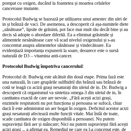
pompat cu oxigen, ducând la foametea și moartea celulelor
canceroase mutante.
Protocolul Budwig se bazează pe utilizarea unui amestec din ulei de
in și brânză de vaci. De asemenea, a descoperit că așa-numitele diete
„sănătoase”, lipsite de grăsimi, pot face mai mult rău decât bine și au
decis să adopte o abordare diferită. Ea a eliminat grăsimile și
alimentele nesănătoase care vă scad nivelul oxigenului și s-au
concentrat asupra alimentelor sănătoase și vindecătoare. Ea
evidențiază importanța expunerii la soare, deoarece este o sursă
naturală de D3 – vitamina anti-cancer.
Protocolul Budwig împotriva cancerului!
Protocolul dr. Budwig este alcătuit din două etape. Prima fază este
una naturală, în care grupările sulfhidril din brânză sau brânză de
cotă se leagă cu acizii grași nesaturați din uleiul de in. Dr. Budwig a
descoperit că organismul va sintetiza omega-3 din uleiul de in, în
cantitatea exactă de care are nevoie. „Fără acești acizi grași,
enzimele respiratorii nu pot funcționa și persoana se sufocă, chiar
dacă îi este administrat un aer bogat în oxigen. Deficitul acestor acizi
grași nesaturați afectează multe funcții vitale. Mai întâi de toate,
scade cantitatea de oxigen disponibilă a persoanei. Nu putem
supraviețui fără aer și mâncare; Nici nu putem supraviețui fără acești
acizi grași „, a afirmat ea. Remediul pe care ea l-a conceput este, de