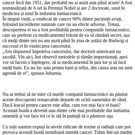
cancer încă din 1951, dar probabil nu ai auzit asta până acum! A fost
nominalizată de 6 ori la Premiul Nobel și are 2 doctorate, unul în
medicina și unul în industria farmaceutică.
În timpul vieții, a vindecat de cancer 90% dintre pacienții avuți,
folosind incrediente naturale care nu au efecte adverse. Totuși,
descoperirea ei nu a fost profitabilă pentru companiile farmaceutice,
care au preferat ca medicamentul folosit de ea să rămână secret, așa
că mulți dintre noi nu am auzit până în ziua de astăzi de Budwig si
succesul ei în vindecarea cancerului.
„Am răspunsul împotriva cancerului, dar doctorii americani nu
ascultă. Vin aici, îmi observă metodele și rămân impresionați, apoi
vor să facem o înțelegere, să ia medicamentul în țara lor și să facă
mulți bani. Eu nu fac asta pentru bani și refuz, din cauza asta nu sunt
agreată de ei”, spunea Johanna.
Nu ar trebui să ne mire că marile companii farmaceutice au păstrat
aceste descoperiri remarcabile departe de ochii oamenilor de rând.
Dacă leacul pentru cancer este aflat, cum vor mai face ei bani?
Această boală a devenit una dintre cele mai profitabile din industria
omenirii și vor face tot ce le stă în putință să o păstreze așa.
Cu toții suntem expuși la nivele ridicate de toxine și radiații care pot
provoca această boală nemiloasă numită cancer. Trăim într-un mediu