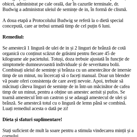
obicei, administrat pe cale orală, dar în cazurile terminale, dr.
Budwig a administrat uleiul de semințe de in, în formă de clismă.
A doua etapă a Protocolului Budwig se referă la o dietă special
concepută, care ar trebui urmată timp de cel puțin 6 luni.
Remediul:
Se amestecă 1 lingură de ulei de in și 2 linguri de brânză de cotă
organică cu conținut scăzut de grăsimi pentru fiecare 45 de
kilograme ale pacietului. Totuși, doza trebuie ajustată în funcție de
simptomele dumneavoastră individuale și de severitatea bolii.
Combinați uleiul de semințe și brânza cu un amestecător de imersie
timp de un minut, nu încercați să o faceți manual. Doar un blender
vă poate oferi consistența de care aveți nevoie. Apoi, trebuie să
măcinați câteva linguri de semințe de in într-un măcinător de cafea
timp de un minut, pentru a obține un amestec aerisit și pufos. Se
toarnă amestecul într-un castron și se adaugă amestecul de ulei și
brânză. Se amestecă totul cu o lingură de lemn până se combină.
Luați remediul acesta o dată pe zi!
Dieta și sfaturi suplimentare!
Stați suficient de mult la soare pentru a stimula vindecarea minții și a
corpului