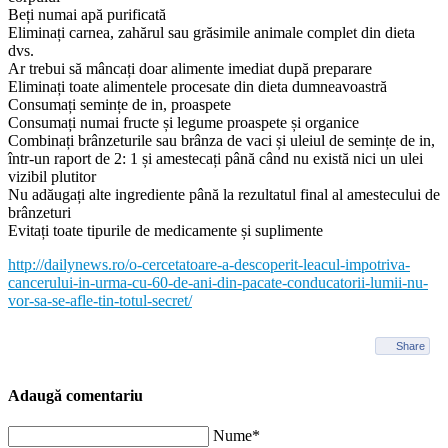
Beți numai apă purificată
Eliminați carnea, zahărul sau grăsimile animale complet din dieta
dvs.
Ar trebui să mâncați doar alimente imediat după preparare
Eliminați toate alimentele procesate din dieta dumneavoastră
Consumați semințe de in, proaspete
Consumați numai fructe și legume proaspete și organice
Combinați brânzeturile sau brânza de vaci și uleiul de semințe de in,
într-un raport de 2: 1 și amestecați până când nu există nici un ulei
vizibil plutitor
Nu adăugați alte ingrediente până la rezultatul final al amestecului de
brânzeturi
Evitați toate tipurile de medicamente și suplimente
http://dailynews.ro/o-cercetatoare-a-descoperit-leacul-impotriva-
cancerului-in-urma-cu-60-de-ani-din-pacate-conducatorii-lumii-nu-
vor-sa-se-afle-tin-totul-secret/
Share
Adaugă comentariu
Nume*