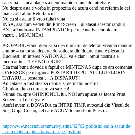
sau vina! – inca planeaza nenumarate semne de intrebare.
Nu despre asta e vorba in propozitia de acum cand ne referim la cel
mai acolit al lui Relu Iancu!
Nu ca si asta ar fi vreo (alta) vina!
INSA, asa cum vedeti din Print Screen – ul atasat acestor randuri,
AZI, aflandu-ma INTAMPLATOR pe reteaua Facebook am
vazut… MINUNEA!
PROPABIL vrand doar sa-si dea numarul de telefon vreunei mandre
anume – ca tot sta departe de sotioara din dotare cand e plecat la
Bucuresti, in interes NATIONAL, va e clar – omul nostru s-a
incurcat in… TEHNOLOGIE!
Cea mai buna dovada e faptul ca MINTENAS dupa ce am comentat
OARESCE pe marginea POSTARII DEPUTATULUI FLORIN
TATARU… postarea… A DISPARUT!
Adicatalea a fost stearsa de insusi derutatul nostru!
Ghinion, dupa cum care va sa zica!
Numai ca, spre GHINIONUL lui, NOI am apucat sa facem Print
Screen – ul de rigoare.
Astfel avem si DOVADA ca INTRE TIMP, avocatul din Viseul de
Sus, Griga Costin, cel care ACUM locuieste in Pitesti…
http://www.necenzuratmm.ro/justitie/42762-politistul-calin-sacui-de-
la-circulatie-a-ajuns-la-patrula-pe-jos.html