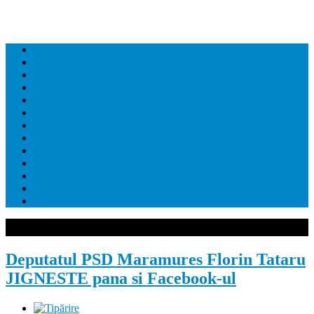
Home
Editorial
Dezvaluiri
Economie
Administratie
Juridic
Social
Politica
Sanatate
Sport
Cultura
Educatie
Contact
Deputatul PSD Maramures Florin Tataru
JIGNESTE pana si Facebook-ul