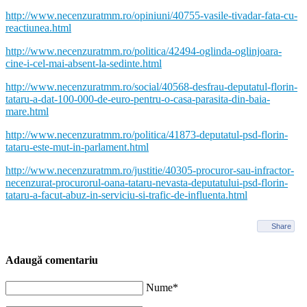
http://www.necenzuratmm.ro/opiniuni/40755-vasile-tivadar-fata-cu-
reactiunea.html
http://www.necenzuratmm.ro/politica/42494-oglinda-oglinjoara-
cine-i-cel-mai-absent-la-sedinte.html
http://www.necenzuratmm.ro/social/40568-desfrau-deputatul-florin-
tataru-a-dat-100-000-de-euro-pentru-o-casa-parasita-din-baia-
mare.html
http://www.necenzuratmm.ro/politica/41873-deputatul-psd-florin-
tataru-este-mut-in-parlament.html
http://www.necenzuratmm.ro/justitie/40305-procuror-sau-infractor-
necenzurat-procurorul-oana-tataru-nevasta-deputatului-psd-florin-
tataru-a-facut-abuz-in-serviciu-si-trafic-de-influenta.html
Share
Adaugă comentariu
Nume*